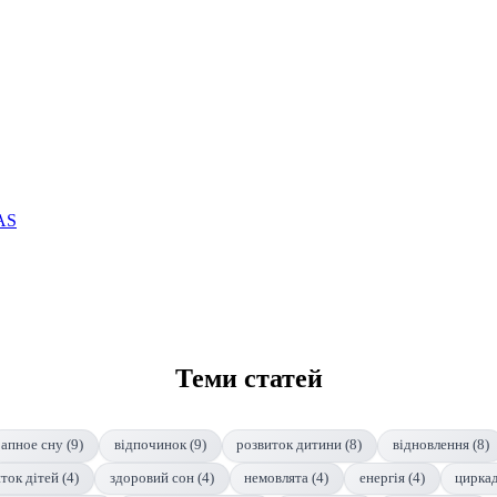
AS
Теми статей
апное сну (9)
відпочинок (9)
розвиток дитини (8)
відновлення (8)
ток дітей (4)
здоровий сон (4)
немовлята (4)
енергія (4)
циркад