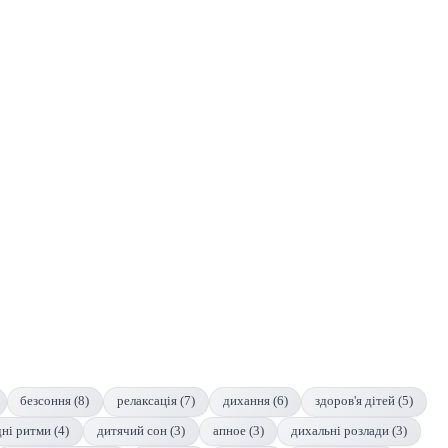
безсоння (8)
релаксація (7)
дихання (6)
здоров'я дітей (5)
ні ритми (4)
дитячий сон (3)
апное (3)
дихальні розлади (3)