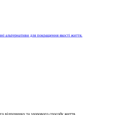
ечні альтернативи для покращення якості життя.
 відпочинку та здорового способу життя.