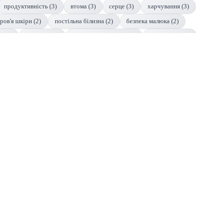
продуктивність (3)
втома (3)
серце (3)
харчування (3)
ров'я шкіри (2)
постільна білизна (2)
безпека малюка (2)
с (2)
депресія (2)
когнітивне здоров'я (2)
кардіологія (2)
цина (2)
алергія (2)
виховання (2)
гормони (2)
діти (2)
з засинанням (1)
здоров'я спальні (1)
вологість і вентиляція (1)
клімат спальні (1)
якість життя (1)
поведінка дитини (1)
постільної білизни (1)
вибір ковдри (1)
ароматерапія (1)
пандемія (1)
розлади сну (1)
зубні захворювання (1)
іраторне здоров'я (1)
безпека (1)
ковдри (1)
здоров'я зубів (1)
 (1)
розвиток малюків (1)
неврологія (1)
режим дитини (1)
здоров'я старших людей (1)
здоров'я порожнистих людей (1)
фізична активність (1)
звички (1)
опіки (1)
кашель (1)
рмінологія (1)
недосипання (1)
літній вік (1)
біоритми (1)
ячий розвиток (1)
педіатрія (1)
параліч (1)
галюцинації (1)
кість (1)
горе (1)
температура (1)
канабіноїди (1)