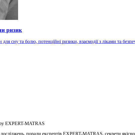
чи ризик
 для сну та болю, потенційні ризики, взаємодії з ліками та безп
by EXPERT-MATRAS
осліджень, поради експертів EXPERT-MATRAS, секрети якісного