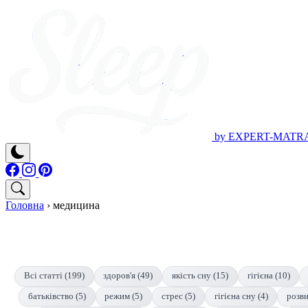
by EXPERT-MATR
Головна
›
медицина
Всі статті (199)
здоров'я (49)
якість сну (15)
гігієна (10)
батьківство (5)
режим (5)
стрес (5)
гігієна сну (4)
розви