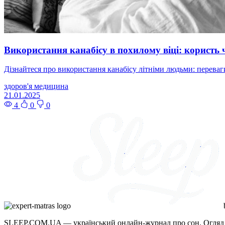
Використання канабісу в похилому віці: користь 
Дізнайтеся про використання канабісу літніми людьми: переваги
здоров'я
медицина
21.01.2025
4
0
0
SLEEP.COM.UA — український онлайн-журнал про сон. Огляд д