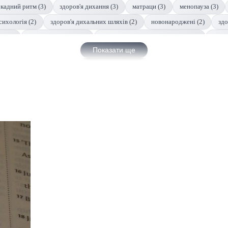
кадний ритм (3)
здоров'я дихання (3)
матраци (3)
менопауза (3)
сихологія (2)
здоров'я дихальних шляхів (2)
новонароджені (2)
здо
я (2)
поведінка тварин (2)
здоров'я домашніх улюбленців (2)
фітне
Показати ще
нічна робота (2)
змінна робота (2)
травма (2)
розлади (2)
меди
гічне-здоров'я (1)
здоров'я немовлят (1)
комфорт сну (1)
проблеми 
)
ліжко (1)
каркас (1)
матрац (1)
природні засоби (1)
мікро
)
подорожи (1)
здоров'я психіки (1)
добовий ритм (1)
комфорт 
альні (1)
апное-сну (1)
лікування-розладів-сну (1)
лікування (1)
апноя сну (1)
здоров'я малюків (1)
безпека під час сну (1)
респ
CPAP-терапія (1)
дихальні шляхи (1)
циркадний-ритм (1)
терапія
)
акваріумістика (1)
здоров'я домашніх тварин (1)
тварини (1)
тивні функції (1)
тренування мозку (1)
довголіття (1)
ритми (1)
тривожність (1)
втрата (1)
деменція (1)
гіперактивність (1)
те
ринство (1)
музикотерапія (1)
парасомнії (1)
поведінка (1)
дит
я (1)
wellness (1)
ігри (1)
технології (1)
стосунки (1)
близь