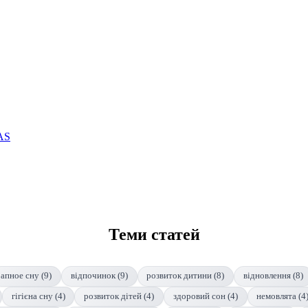
AS
Теми статей
апное сну (9)
відпочинок (9)
розвиток дитини (8)
відновлення (8)
гігієна сну (4)
розвиток дітей (4)
здоровий сон (4)
немовлята (4