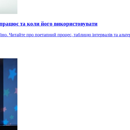
 працює та коли його використовувати
ійно. Читайте про поетапний процес, таблицю інтервалів та альт