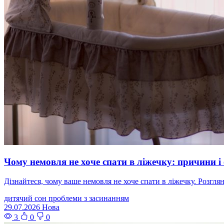
Чому немовля не хоче спати в ліжечку: причини і
Дізнайтеся, чому ваше немовля не хоче спати в ліжечку. Розгля
дитячий сон
проблеми з засинанням
29.07.2026
Нова
3
0
0