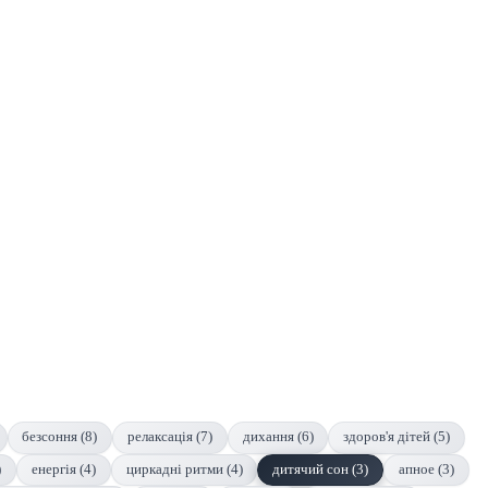
безсоння (8)
релаксація (7)
дихання (6)
здоров'я дітей (5)
)
енергія (4)
циркадні ритми (4)
дитячий сон (3)
апное (3)