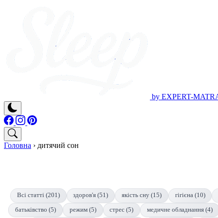
by EXPERT-MATR
Головна
›
дитячий сон
Всі статті (201)
здоров'я (51)
якість сну (15)
гігієна (10)
батьківство (5)
режим (5)
стрес (5)
медичне обладнання (4)