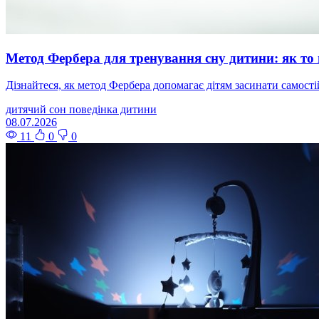
Метод Фербера для тренування сну дитини: як то
Дізнайтеся, як метод Фербера допомагає дітям засинати самост
дитячий сон
поведінка дитини
08.07.2026
11
0
0