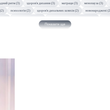
адний ритм (3)
здоров'я дихання (3)
матраци (3)
менопауза (3)
(2)
психологія (2)
здоров'я дихальних шляхів (2)
новонароджені (2
я (2)
поведінка тварин (2)
здоров'я домашніх улюбленців (2)
фітне
Показати ще
нічна робота (2)
змінна робота (2)
травма (2)
розлади (2)
меди
гічне-здоров'я (1)
здоров'я немовлят (1)
комфорт сну (1)
проблеми 
)
ліжко (1)
каркас (1)
матрац (1)
природні засоби (1)
мікро
)
подорожи (1)
здоров'я психіки (1)
добовий ритм (1)
комфорт 
ні (1)
лікування-розладів-сну (1)
лікування (1)
пандемія (1)
ро
доров'я малюків (1)
безпека під час сну (1)
респіраторне здоров'я (1)
дихальні шляхи (1)
циркадний-ритм (1)
терапія (1)
розвиток малюкі
ров'я домашніх тварин (1)
тварини (1)
здоров'я старших людей (1)
)
довголіття (1)
ритми (1)
фізична активність (1)
звички (1)
(1)
гіперактивність (1)
термінологія (1)
недосипання (1)
літній 
(1)
поведінка (1)
дитячий розвиток (1)
педіатрія (1)
параліч (1)
ії (1)
стосунки (1)
близькість (1)
горе (1)
температура (1)