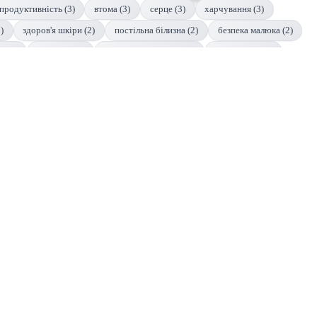
продуктивність (3)
втома (3)
серце (3)
харчування (3)
)
здоров'я шкіри (2)
постільна білизна (2)
безпека малюка (2)
с (2)
депресія (2)
когнітивне здоров'я (2)
кардіологія (2)
цина (2)
алергія (2)
виховання (2)
гормони (2)
діти (2)
з засинанням (1)
здоров'я спальні (1)
вологість і вентиляція (1)
клімат спальні (1)
якість життя (1)
поведінка дитини (1)
постільної білизни (1)
вибір ковдри (1)
ароматерапія (1)
злади сну (1)
зубні захворювання (1)
виховання дітей (1)
безпека (1)
ковдри (1)
здоров'я зубів (1)
здоров'я серця (1)
в (1)
неврологія (1)
режим дитини (1)
здоров'я малюка (1)
здоров'я порожнистих людей (1)
підвищення якості відпочинку (1)
опіки (1)
кашель (1)
одужання (1)
йога (1)
кофеїн (1)
вік (1)
біоритми (1)
медитація (1)
масаж (1)
пам'ять (1)
галюцинації (1)
догляд (1)
грамотність (1)
дитинство (1)
канабіноїди (1)
якість відпочинку (1)
краса (1)