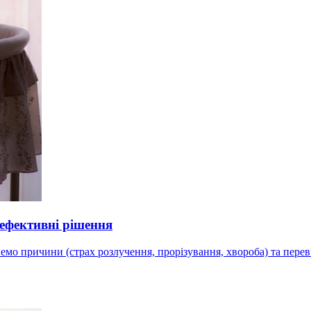
 ефективні рішення
немо причини (страх розлучення, прорізування, хвороба) та пере