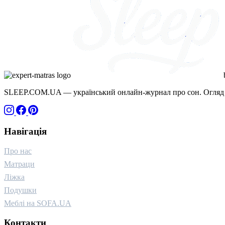
SLEEP.COM.UA — український онлайн-журнал про сон. Огляд д
Навігація
Про нас
Матраци
Ліжка
Подушки
Меблі на SOFA.UA
Контакти