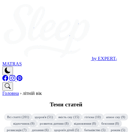
by EXPERT-
MATRAS
Головна
›
літній вік
Теми статей
Всі статті (201)
здоров'я (51)
якість сну (15)
гігієна (10)
апное сну (9)
відпочинок (9)
розвиток дитини (8)
відновлення (8)
безсоння (8)
релаксація (7)
дихання (6)
здоров'я дітей (5)
батьківство (5)
режим (5)