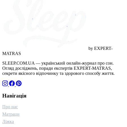
догляд (1)
грамотність (1)
дитинство (1)
адаптація (1)
wellness (1)
ігри (1)
технології (1)
стосунки (1)
близькість (1)
горе (1)
температура (1)
канабіноїди (1)
якість відпочинку (1)
краса (1)
by EXPERT-
MATRAS
SLEEP.COM.UA — український онлайн-журнал про сон.
Огляд досліджень, поради експертів EXPERT-MATRAS,
секрети якісного відпочинку та здорового способу життя.
Навігація
Про нас
Матраци
Ліжка