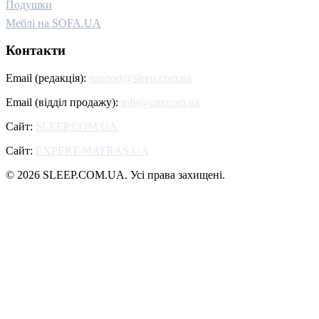
Подушки
Меблі на SOFA.UA
Контакти
Email (редакція):
support@sleep.com.ua
Email (відділ продажу):
info@ugr.com.ua
Сайт:
SLEEP.COM.UA
Сайт:
EXPERT-MATRAS.UA
© 2026 SLEEP.COM.UA. Усі права захищені.