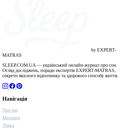
догляд (1)
грамотність (1)
дитинство (1)
адаптація (1)
wellness (1)
ігри (1)
технології (1)
стосунки (1)
близькість (1)
горе (1)
температура (1)
канабіноїди (1)
якість відпочинку (1)
краса (1)
by EXPERT-
MATRAS
SLEEP.COM.UA — український онлайн-журнал про сон.
Огляд досліджень, поради експертів EXPERT-MATRAS,
секрети якісного відпочинку та здорового способу життя.
Навігація
Про нас
Матраци
Ліжка