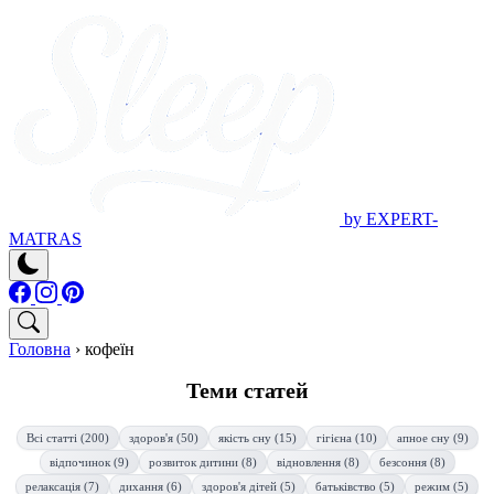
by EXPERT-
MATRAS
Головна
›
кофеїн
Теми статей
Всі статті (200)
здоров'я (50)
якість сну (15)
гігієна (10)
апное сну (9)
відпочинок (9)
розвиток дитини (8)
відновлення (8)
безсоння (8)
релаксація (7)
дихання (6)
здоров'я дітей (5)
батьківство (5)
режим (5)