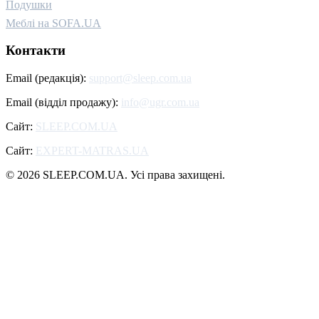
Подушки
Меблі на SOFA.UA
Контакти
Email (редакція):
support@sleep.com.ua
Email (відділ продажу):
info@ugr.com.ua
Сайт:
SLEEP.COM.UA
Сайт:
EXPERT-MATRAS.UA
© 2026 SLEEP.COM.UA. Усі права захищені.