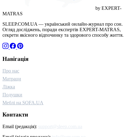
by EXPERT-
MATRAS
SLEEP.COM.UA — український онлайн-журнал про сон.
Огляд досліджень, поради експертів EXPERT-MATRAS,
секрети якісного відпочинку та здорового способу життя.
Навігація
Про нас
Матраци
Ліжка
Подушки
Меблі на SOFA.UA
Контакти
Email (редакція):
support@sleep.com.ua
Email (відділ продажу):
info@ugr.com.ua