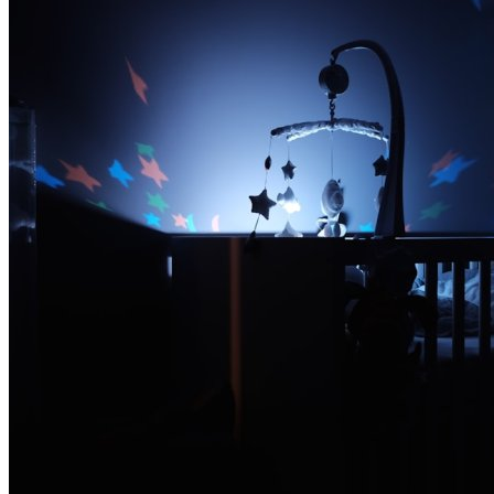
догляд (1)
грамотність (1)
дитинство (1)
адаптація (1)
wellness (1)
ігри (1)
технології (1)
стосунки (1)
близькість (1)
горе (1)
температура (1)
канабіноїди (1)
якість відпочинку (1)
краса (1)