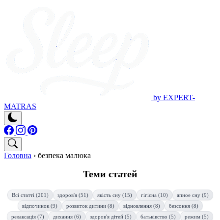
by EXPERT-
MATRAS
Головна
›
безпека малюка
Теми статей
Всі статті (201)
здоров'я (51)
якість сну (15)
гігієна (10)
апное сну (9)
відпочинок (9)
розвиток дитини (8)
відновлення (8)
безсоння (8)
релаксація (7)
дихання (6)
здоров'я дітей (5)
батьківство (5)
режим (5)