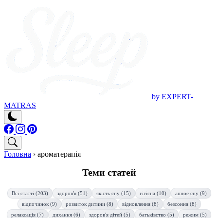
by EXPERT-
MATRAS
Головна
›
ароматерапія
Теми статей
Всі статті (203)
здоров'я (51)
якість сну (15)
гігієна (10)
апное сну (9)
відпочинок (9)
розвиток дитини (8)
відновлення (8)
безсоння (8)
релаксація (7)
дихання (6)
здоров'я дітей (5)
батьківство (5)
режим (5)