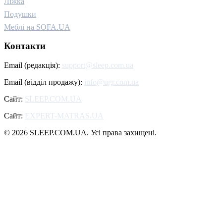
Ліжка
Подушки
Меблі на SOFA.UA
Контакти
Email (редакція):
support@sleep.com.ua
Email (відділ продажу):
info@ugr.com.ua
Сайт:
SLEEP.COM.UA
Сайт:
EXPERT-MATRAS.UA
© 2026 SLEEP.COM.UA. Усі права захищені.