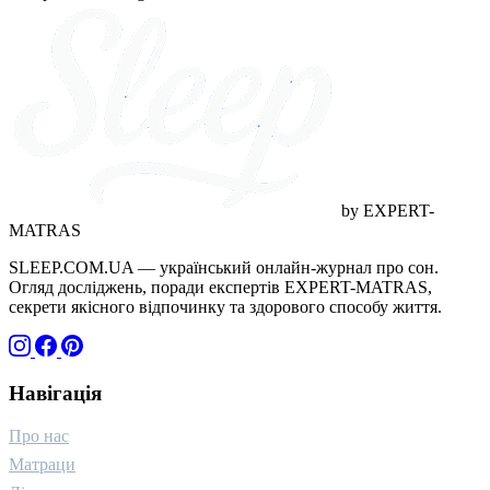
педіатрія (1)
параліч (1)
галюцинації (1)
догляд (1)
грамотність (1)
дитинство (1)
адаптація (1)
wellness (1)
ігри (1)
технології (1)
стосунки (1)
близькість (1)
горе (1)
температура (1)
канабіноїди (1)
якість відпочинку (1)
краса (1)
by EXPERT-
MATRAS
SLEEP.COM.UA — український онлайн-журнал про сон.
Огляд досліджень, поради експертів EXPERT-MATRAS,
секрети якісного відпочинку та здорового способу життя.
Навігація
Про нас
Матраци