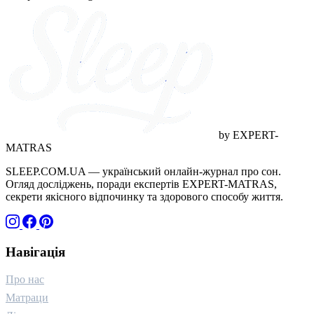
догляд (1)
грамотність (1)
дитинство (1)
адаптація (1)
wellness (1)
ігри (1)
технології (1)
стосунки (1)
близькість (1)
горе (1)
температура (1)
канабіноїди (1)
якість відпочинку (1)
краса (1)
by EXPERT-
MATRAS
SLEEP.COM.UA — український онлайн-журнал про сон.
Огляд досліджень, поради експертів EXPERT-MATRAS,
секрети якісного відпочинку та здорового способу життя.
Навігація
Про нас
Матраци