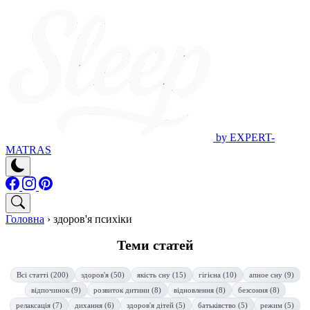
by EXPERT-
MATRAS
Головна
›
здоров'я психіки
Теми статей
Всі статті (200)
здоров'я (50)
якість сну (15)
гігієна (10)
апное сну (9)
відпочинок (9)
розвиток дитини (8)
відновлення (8)
безсоння (8)
релаксація (7)
дихання (6)
здоров'я дітей (5)
батьківство (5)
режим (5)