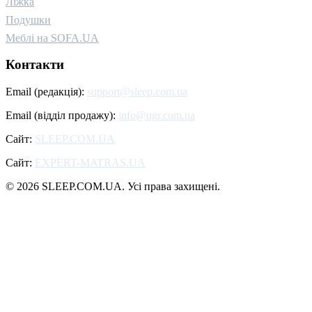
Ліжка
Подушки
Меблі на SOFA.UA
Контакти
Email (редакція):
support@sleep.com.ua
Email (відділ продажу):
info@ugr.com.ua
Сайт:
SLEEP.COM.UA
Сайт:
EXPERT-MATRAS.UA
© 2026 SLEEP.COM.UA. Усі права захищені.