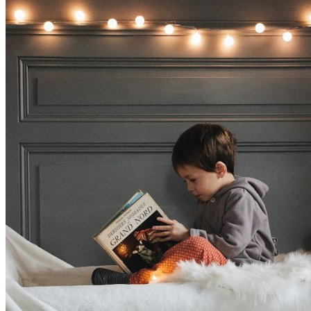
дитинство (1)
адаптація (1)
wellness (1)
ігри (1)
технології (1)
стосунки (1)
близькість (1)
горе (1)
температура (1)
канабіноїди (1)
якість відпочинку (1)
краса (1)