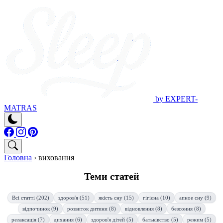
by EXPERT-
MATRAS
Головна
›
виховання
Теми статей
Всі статті (202)
здоров'я (51)
якість сну (15)
гігієна (10)
апное сну (9)
відпочинок (9)
розвиток дитини (8)
відновлення (8)
безсоння (8)
релаксація (7)
дихання (6)
здоров'я дітей (5)
батьківство (5)
режим (5)