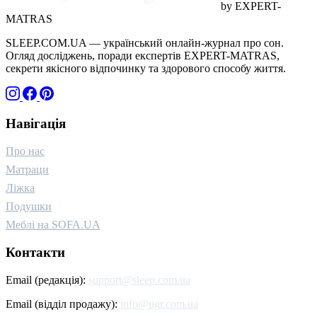
by EXPERT-
MATRAS
SLEEP.COM.UA — український онлайн-журнал про сон.
Огляд досліджень, поради експертів EXPERT-MATRAS,
секрети якісного відпочинку та здорового способу життя.
Навігація
Про нас
Матраци
Ліжка
Подушки
Меблі на SOFA.UA
Контакти
Email (редакція):
support@sleep.com.ua
Email (відділ продажу):
info@ugr.com.ua