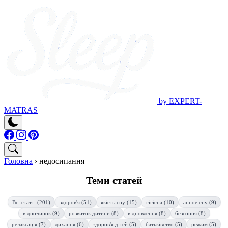
by EXPERT-
MATRAS
Головна
›
недосипання
Теми статей
Всі статті (201)
здоров'я (51)
якість сну (15)
гігієна (10)
апное сну (9)
відпочинок (9)
розвиток дитини (8)
відновлення (8)
безсоння (8)
релаксація (7)
дихання (6)
здоров'я дітей (5)
батьківство (5)
режим (5)