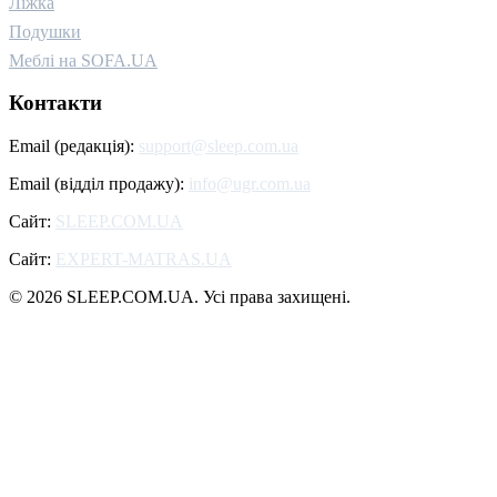
Ліжка
Подушки
Меблі на SOFA.UA
Контакти
Email (редакція):
support@sleep.com.ua
Email (відділ продажу):
info@ugr.com.ua
Сайт:
SLEEP.COM.UA
Сайт:
EXPERT-MATRAS.UA
© 2026 SLEEP.COM.UA. Усі права захищені.