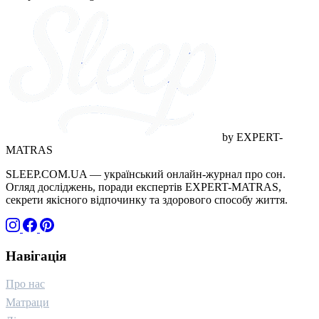
догляд (1)
грамотність (1)
дитинство (1)
адаптація (1)
wellness (1)
ігри (1)
технології (1)
стосунки (1)
близькість (1)
горе (1)
температура (1)
канабіноїди (1)
якість відпочинку (1)
краса (1)
by EXPERT-
MATRAS
SLEEP.COM.UA — український онлайн-журнал про сон.
Огляд досліджень, поради експертів EXPERT-MATRAS,
секрети якісного відпочинку та здорового способу життя.
Навігація
Про нас
Матраци