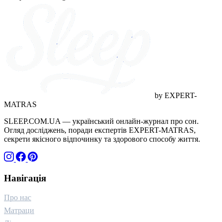
догляд (1)
грамотність (1)
дитинство (1)
адаптація (1)
wellness (1)
ігри (1)
технології (1)
стосунки (1)
близькість (1)
горе (1)
температура (1)
канабіноїди (1)
якість відпочинку (1)
краса (1)
by EXPERT-
MATRAS
SLEEP.COM.UA — український онлайн-журнал про сон.
Огляд досліджень, поради експертів EXPERT-MATRAS,
секрети якісного відпочинку та здорового способу життя.
Навігація
Про нас
Матраци