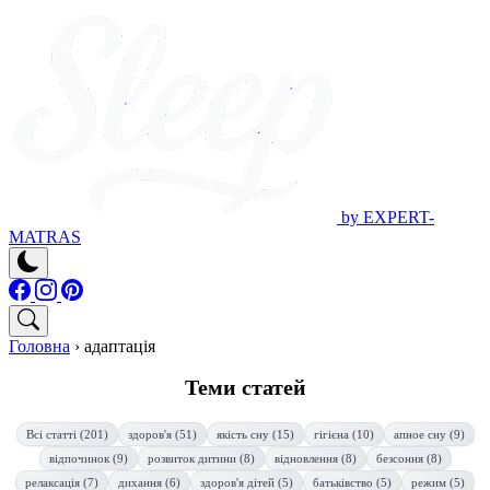
by EXPERT-
MATRAS
Головна
›
адаптація
Теми статей
Всі статті (201)
здоров'я (51)
якість сну (15)
гігієна (10)
апное сну (9)
відпочинок (9)
розвиток дитини (8)
відновлення (8)
безсоння (8)
релаксація (7)
дихання (6)
здоров'я дітей (5)
батьківство (5)
режим (5)