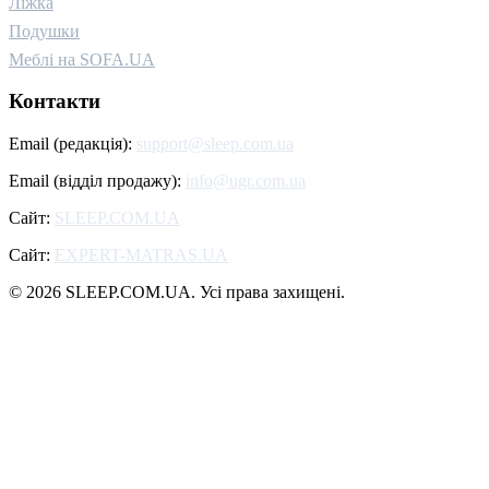
Ліжка
Подушки
Меблі на SOFA.UA
Контакти
Email (редакція):
support@sleep.com.ua
Email (відділ продажу):
info@ugr.com.ua
Сайт:
SLEEP.COM.UA
Сайт:
EXPERT-MATRAS.UA
© 2026 SLEEP.COM.UA. Усі права захищені.