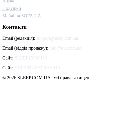
Ліжка
Подушки
Меблі на SOFA.UA
Контакти
Email (редакція):
support@sleep.com.ua
Email (відділ продажу):
info@ugr.com.ua
Сайт:
SLEEP.COM.UA
Сайт:
EXPERT-MATRAS.UA
© 2026 SLEEP.COM.UA. Усі права захищені.