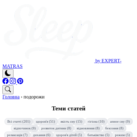
by EXPERT-
MATRAS
Головна
›
подорожи
Теми статей
Всі статті (201)
здоров'я (51)
якість сну (15)
гігієна (10)
апное сну (9)
відпочинок (9)
розвиток дитини (8)
відновлення (8)
безсоння (8)
релаксація (7)
дихання (6)
здоров'я дітей (5)
батьківство (5)
режим (5)