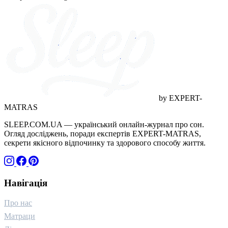
догляд (1)
грамотність (1)
дитинство (1)
адаптація (1)
wellness (1)
ігри (1)
технології (1)
стосунки (1)
близькість (1)
горе (1)
температура (1)
канабіноїди (1)
якість відпочинку (1)
краса (1)
by EXPERT-
MATRAS
SLEEP.COM.UA — український онлайн-журнал про сон.
Огляд досліджень, поради експертів EXPERT-MATRAS,
секрети якісного відпочинку та здорового способу життя.
Навігація
Про нас
Матраци