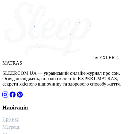
догляд (1)
грамотність (1)
дитинство (1)
адаптація (1)
wellness (1)
ігри (1)
технології (1)
стосунки (1)
близькість (1)
горе (1)
температура (1)
канабіноїди (1)
якість відпочинку (1)
краса (1)
by EXPERT-
MATRAS
SLEEP.COM.UA — український онлайн-журнал про сон.
Огляд досліджень, поради експертів EXPERT-MATRAS,
секрети якісного відпочинку та здорового способу життя.
Навігація
Про нас
Матраци