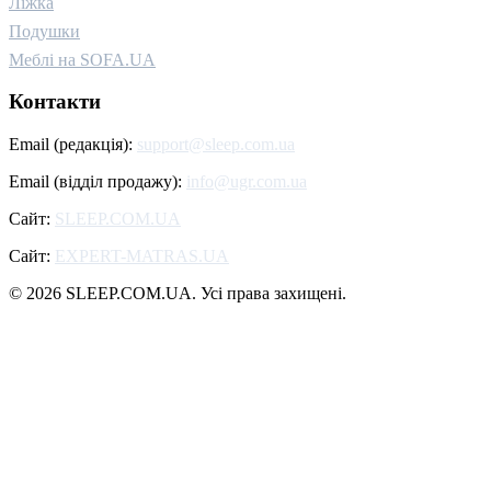
Ліжка
Подушки
Меблі на SOFA.UA
Контакти
Email (редакція):
support@sleep.com.ua
Email (відділ продажу):
info@ugr.com.ua
Сайт:
SLEEP.COM.UA
Сайт:
EXPERT-MATRAS.UA
© 2026 SLEEP.COM.UA. Усі права захищені.