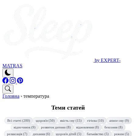
by EXPERT-
MATRAS
Головна
›
температура
Теми статей
Всі статті (200)
здоров'я (50)
якість сну (15)
гігієна (10)
апное сну (9)
відпочинок (9)
розвиток дитини (8)
відновлення (8)
безсоння (8)
релаксація (7)
дихання (6)
здоров'я дітей (5)
батьківство (5)
режим (5)