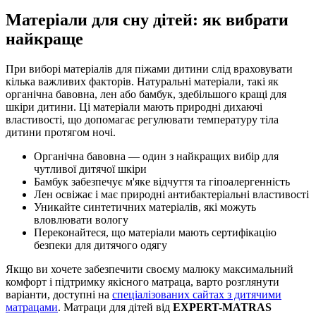
Матеріали для сну дітей: як вибрати
найкраще
При виборі матеріалів для піжами дитини слід враховувати
кілька важливих факторів. Натуральні матеріали, такі як
органічна бавовна, лен або бамбук, здебільшого кращі для
шкіри дитини. Ці матеріали мають природні дихаючі
властивості, що допомагає регулювати температуру тіла
дитини протягом ночі.
Органічна бавовна — один з найкращих вибір для
чутливої дитячої шкіри
Бамбук забезпечує м'яке відчуття та гіпоалергенність
Лен освіжає і має природні антибактеріальні властивості
Уникайте синтетичних матеріалів, які можуть
вловлювати вологу
Переконайтеся, що матеріали мають сертифікацію
безпеки для дитячого одягу
Якщо ви хочете забезпечити своєму малюку максимальний
комфорт і підтримку якісного матраца, варто розглянути
варіанти, доступні на
спеціалізованих сайтах з дитячими
матрацами
. Матраци для дітей від
EXPERT-MATRAS