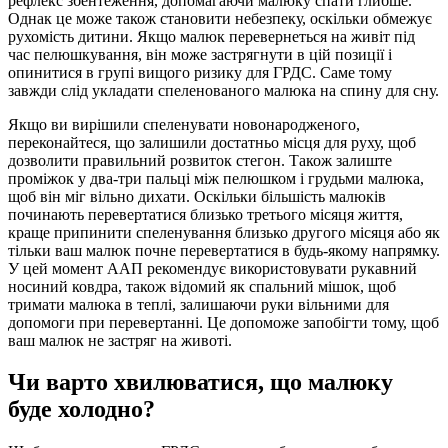
рефлекс збентеження, допомагаючи малюку спати глибше.
Однак це може також становити небезпеку, оскільки обмежує
рухомість дитини. Якщо малюк перевернеться на живіт під
час пелюшкування, він може застрягнути в цій позиції і
опинитися в групі вищого ризику для ГРДС. Саме тому
завжди слід укладати спеленованого малюка на спину для сну.
Якщо ви вирішили спеленувати новонародженого,
переконайтеся, що залишили достатньо місця для руху, щоб
дозволити правильний розвиток стегон. Також залиште
проміжок у два-три пальці між пелюшком і грудьми малюка,
щоб він міг вільно дихати. Оскільки більшість малюків
починають перевертатися близько третього місяця життя,
краще припинити спеленування близько другого місяця або як
тільки ваш малюк почне перевертатися в будь-якому напрямку.
У цей момент ААП рекомендує використовувати рукавний
носиний ковдра, також відомий як спальний мішок, щоб
тримати малюка в теплі, залишаючи руки вільними для
допомоги при перевертанні. Це допоможе запобігти тому, щоб
ваш малюк не застряг на животі.
Чи варто хвилюватися, що малюку
буде холодно?