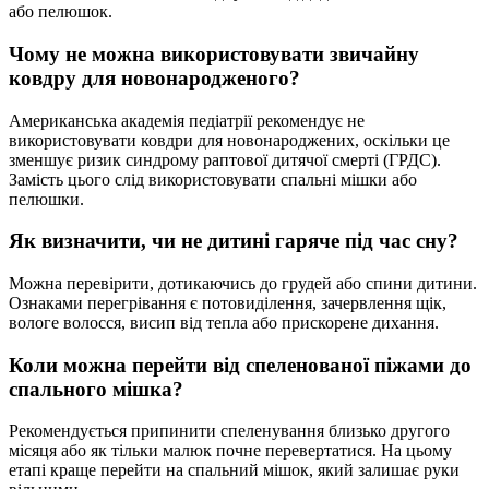
або пелюшок.
Чому не можна використовувати звичайну
ковдру для новонародженого?
Американська академія педіатрії рекомендує не
використовувати ковдри для новонароджених, оскільки це
зменшує ризик синдрому раптової дитячої смерті (ГРДС).
Замість цього слід використовувати спальні мішки або
пелюшки.
Як визначити, чи не дитині гаряче під час сну?
Можна перевірити, дотикаючись до грудей або спини дитини.
Ознаками перегрівання є потовиділення, зачервлення щік,
вологе волосся, висип від тепла або прискорене дихання.
Коли можна перейти від спеленованої піжами до
спального мішка?
Рекомендується припинити спеленування близько другого
місяця або як тільки малюк почне перевертатися. На цьому
етапі краще перейти на спальний мішок, який залишає руки