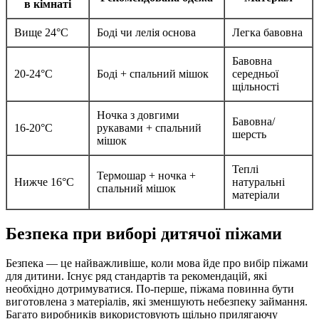
в кімнаті
Вище 24°C
Боді чи лелія основа
Легка бавовна
Бавовна
20-24°C
Боді + спальний мішок
середньої
щільності
Ночка з довгими
Бавовна/
16-20°C
рукавами + спальний
шерсть
мішок
Теплі
Термошар + ночка +
Нижче 16°C
натуральні
спальний мішок
матеріали
Безпека при виборі дитячої піжами
Безпека — це найважливіше, коли мова йде про вибір піжами
для дитини. Існує ряд стандартів та рекомендацій, які
необхідно дотримуватися. По-перше, піжама повинна бути
виготовлена з матеріалів, які зменшують небезпеку займання.
Багато виробників використовують щільно прилягаючу