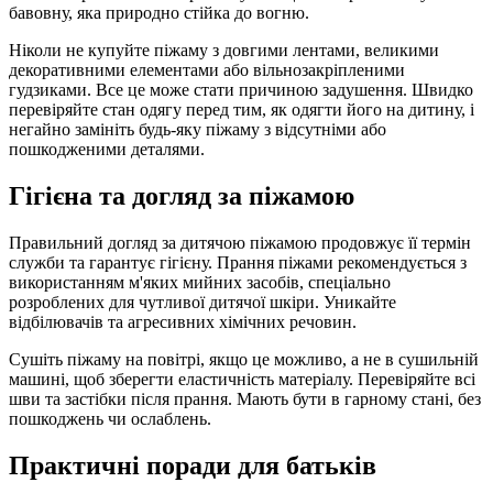
бавовну, яка природно стійка до вогню.
Ніколи не купуйте піжаму з довгими лентами, великими
декоративними елементами або вільнозакріпленими
гудзиками. Все це може стати причиною задушення. Швидко
перевіряйте стан одягу перед тим, як одягти його на дитину, і
негайно замініть будь-яку піжаму з відсутніми або
пошкодженими деталями.
Гігієна та догляд за піжамою
Правильний догляд за дитячою піжамою продовжує її термін
служби та гарантує гігієну. Прання піжами рекомендується з
використанням м'яких мийних засобів, спеціально
розроблених для чутливої дитячої шкіри. Уникайте
відбілювачів та агресивних хімічних речовин.
Сушіть піжаму на повітрі, якщо це можливо, а не в сушильній
машині, щоб зберегти еластичність матеріалу. Перевіряйте всі
шви та застібки після прання. Мають бути в гарному стані, без
пошкоджень чи ослаблень.
Практичні поради для батьків