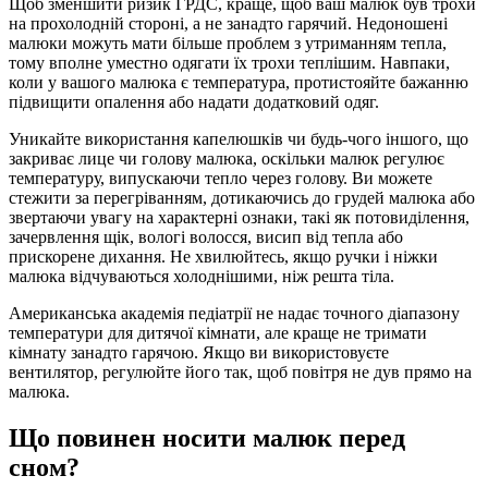
Щоб зменшити ризик ГРДС, краще, щоб ваш малюк був трохи
на прохолодній стороні, а не занадто гарячий. Недоношені
малюки можуть мати більше проблем з утриманням тепла,
тому вполне уместно одягати їх трохи теплішим. Навпаки,
коли у вашого малюка є температура, протистояйте бажанню
підвищити опалення або надати додатковий одяг.
Уникайте використання капелюшків чи будь-чого іншого, що
закриває лице чи голову малюка, оскільки малюк регулює
температуру, випускаючи тепло через голову. Ви можете
стежити за перегріванням, дотикаючись до грудей малюка або
звертаючи увагу на характерні ознаки, такі як потовиділення,
зачервлення щік, вологі волосся, висип від тепла або
прискорене дихання. Не хвилюйтесь, якщо ручки і ніжки
малюка відчуваються холоднішими, ніж решта тіла.
Американська академія педіатрії не надає точного діапазону
температури для дитячої кімнати, але краще не тримати
кімнату занадто гарячою. Якщо ви використовуєте
вентилятор, регулюйте його так, щоб повітря не дув прямо на
малюка.
Що повинен носити малюк перед
сном?