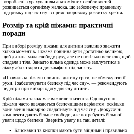
розроблені з урахуванням анатомічних особливостей
розвивається організму малюка, що забезпечує правильну
підтримку під час сну і сприяє здоровому розвитку хребта.
Розмір та крій піжами: практичні
поради
При виборі розміру піжами для дитини важливо зважити
кілька моментів. Піжама повинна бути достатньо великою,
щоб дитина мала свободу руху, але не настільки великою, щоб
спадала з тіла. Занадто вільна одежда може заплутатися в
ліжку або створити дискомфорт під час сну.
«Правильна піжама повинна дитину гріти, не обмежуючи її
рухи, і забезпечувати безпеку під час сну», — рекомендують
педіатри при виборі одягу для сну дітини.
Крій піжами також має важливе значення. Однокусочні
піжами часто вважаються безпечнішим варіантом, оскільки
вони менш ймовірно спадатимуть під час сну. Двокусочні
комплекти дають більше свободи, але потребують більшої
уваги щодо безпеки. Зверніть увагу на такі деталі:
Блискавки та кнопки мають бути міцними і правильно