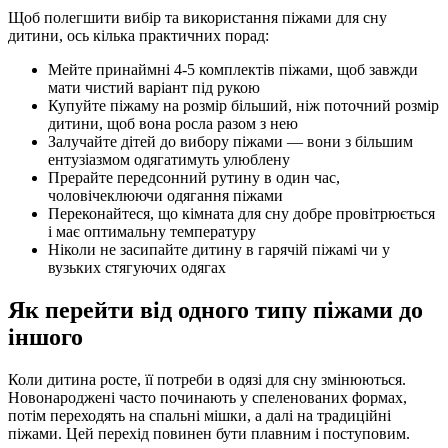
Щоб полегшити вибір та використання піжами для сну
дитини, ось кілька практичних порад:
Мейте принаймні 4-5 комплектів піжами, щоб завжди
мати чистий варіант під рукою
Купуйте піжаму на розмір більший, ніж поточний розмір
дитини, щоб вона росла разом з нею
Залучайте дітей до вибору піжами — вони з більшим
ентузіазмом одягатимуть улюблену
Прерайте передсонний рутину в один час,
чоловічеклюючи одягання піжами
Переконайтеся, що кімната для сну добре провітрюється
і має оптимальну температуру
Ніколи не засипайте дитину в гарячій піжамі чи у
вузьких стягуючих одягах
Як перейти від одного типу піжами до
іншого
Коли дитина росте, її потреби в одязі для сну змінюються.
Новонароджені часто починають у спеленованих формах,
потім переходять на спальні мішки, а далі на традиційні
піжами. Цей перехід повинен бути плавним і поступовим.