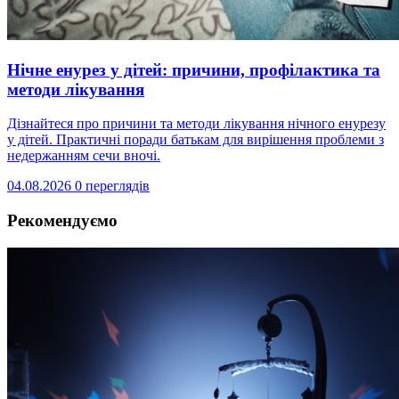
Нічне енурез у дітей: причини, профілактика та
методи лікування
Дізнайтеся про причини та методи лікування нічного енурезу
у дітей. Практичні поради батькам для вирішення проблеми з
недержанням сечи вночі.
04.08.2026
0 переглядів
Рекомендуємо