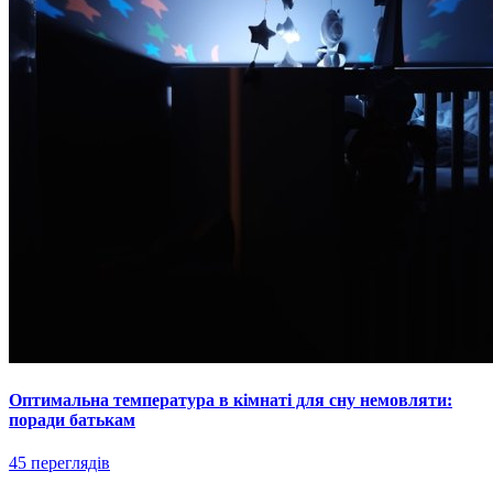
Оптимальна температура в кімнаті для сну немовляти:
поради батькам
45 переглядів