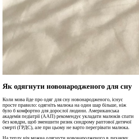
Як одягнути новонародженого для сну
Коли мова йде про одяг для сну новонародженого, існує
просте правило: одягніть малюка на один шар більше, ніж
було б комфортно для дорослої людини. Американська
академія педіатрії (ААП) рекомендує укладати малюків спати
без ковдри, щоб зменшити ризик синдрому раптової дитячої
смерті (ГРДС), але при цьому не варто перегрівати малюка.
На теплу ніч можна одягнути новонародженого в дихаючу