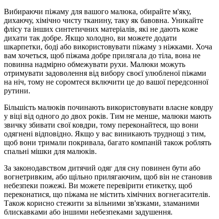
Вибираючи піжаму для вашого малюка, обирайте м'яку,
дихаючу, хімічно чисту тканину, таку як бавовна. Уникайте
флісу та інших синтетичних матеріалів, які не дають коже
дихати так добре. Якщо холодно, ви можете додати
шкарпетки, боді або використовувати піжаму з ніжками. Хоча
вам хочеться, щоб піжама добре прилягала до тіла, вона не
повинна надмірно обмежувати рухи. Малюки можуть
отримувати задоволення від вибору своєї улюбленої піжами
на ніч, тому не соромтеся включити це до вашої передсонної
рутини.
Більшість малюків починають використовувати власне ковдру
у віці від одного до двох років. Тим не менше, малюки мають
звичку збивати свої ковдри, тому переконайтеся, що вони
одягнені відповідно. Якщо у вас виникають труднощі з тим,
щоб вони тримали покривала, багато компаній також роблять
спальні мішки для малюків.
За законодавством дитячий одяг для сну повинен бути або
вогнетривким, або щільно прилягаючим, щоб він не становив
небезпеки пожежі. Ви можете перевірити етикетку, щоб
переконатися, що піжама не містить хімічних вогнегасителів.
Також корисно стежити за вільними зв'язками, зламаними
блискавками або іншими небезпеками задушення.