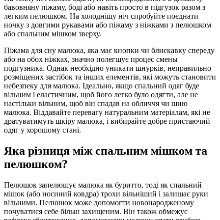
бавовняну піжаму, боді або навіть просто в підгузок разом з
легким пелюшком. На холоднішу ніч спробуйте поєднати
ночку з довгими рукавами або піжаму з ніжками з пелюшком
або спальним мішком зверху.
Піжама для сну малюка, яка має кнопки чи блискавку спереду
або на обох ніжках, значно полегшує процес смены
подгузника. Однак необхідно уникати шнурків, неправильно
розміщених застібок та інших елементів, які можуть становити
небезпеку для малюка. Ідеально, якщо спальний одяг буде
вільним і еластичним, щоб його легко було одягти, але не
настільки вільним, щоб він спадав на обличчя чи шию
малюка. Віддавайте перевагу натуральним матеріалам, які не
дратуватимуть шкіру малюка, і вибирайте добре пристаючий
одяг у хорошому стані.
Яка різниця між спальним мішком та
пелюшком?
Пелюшок запелюшує малюка як буритто, тоді як спальний
мішок (або носиний ковдра) трохи вільніший і залишає руки
вільними. Пелюшок може допомогти новонародженому
почуватися себе більш захищеним. Він також обмежує