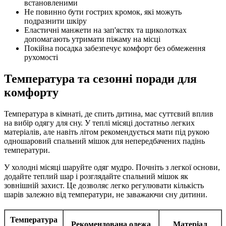
встановленими
Не повинно бути гострих кромок, які можуть
подразнити шкіру
Еластичні манжети на зап'ястях та щиколотках
допомагають утримати піжаму на місці
Покійна посадка забезпечує комфорт без обмеження
рухомості
Температура та сезонні поради для
комфорту
Температура в кімнаті, де спить дитина, має суттєвий вплив
на вибір одягу для сну. У теплі місяці достатньо легких
матеріалів, але навіть літом рекомендується мати під рукою
одношаровий спальний мішок для непередбачених падінь
температури.
У холодні місяці шаруйте одяг мудро. Почніть з легкої основи,
додайте теплий шар і розглядайте спальний мішок як
зовнішній захист. Це дозволяє легко регулювати кількість
шарів залежно від температури, не заважаючи сну дитини.
Температура
Рекомендована одежа
Матеріал