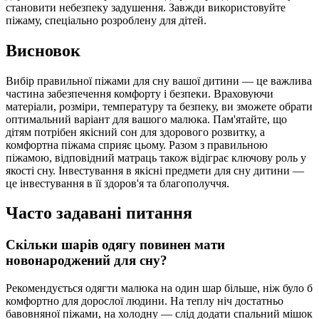
становити небезпеку задушення. Завжди використовуйте
піжаму, спеціально розроблену для дітей.
Висновок
Вибір правильної піжами для сну вашої дитини — це важлива
частина забезпечення комфорту і безпеки. Враховуючи
матеріали, розміри, температуру та безпеку, ви зможете обрати
оптимальний варіант для вашого малюка. Пам'ятайте, що
дітям потрібен якісний сон для здорового розвитку, а
комфортна піжама сприяє цьому. Разом з правильною
піжамою, відповідний матраць також відіграє ключову роль у
якості сну. Інвестування в якісні предмети для сну дитини —
це інвестування в її здоров'я та благополуччя.
Часто задавані питання
Скільки шарів одягу повинен мати
новонароджений для сну?
Рекомендується одягти малюка на один шар більше, ніж було б
комфортно для дорослої людини. На теплу ніч достатньо
бавовняної піжами, на холодну — слід додати спальний мішок