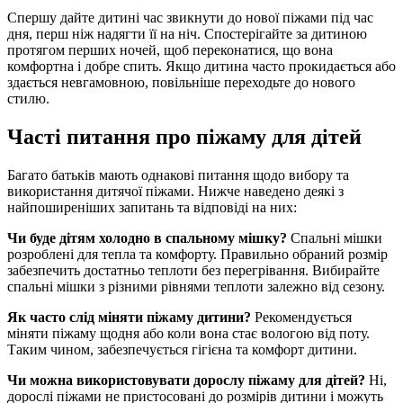
Спершу дайте дитині час звикнути до нової піжами під час
дня, перш ніж надягти її на ніч. Спостерігайте за дитиною
протягом перших ночей, щоб переконатися, що вона
комфортна і добре спить. Якщо дитина часто прокидається або
здається невгамовною, повільніше переходьте до нового
стилю.
Часті питання про піжаму для дітей
Багато батьків мають однакові питання щодо вибору та
використання дитячої піжами. Нижче наведено деякі з
найпоширеніших запитань та відповіді на них:
Чи буде дітям холодно в спальному мішку?
Спальні мішки
розроблені для тепла та комфорту. Правильно обраний розмір
забезпечить достатньо теплоти без перегрівання. Вибирайте
спальні мішки з різними рівнями теплоти залежно від сезону.
Як часто слід міняти піжаму дитини?
Рекомендується
міняти піжаму щодня або коли вона стає вологою від поту.
Таким чином, забезпечується гігієна та комфорт дитини.
Чи можна використовувати дорослу піжаму для дітей?
Ні,
дорослі піжами не пристосовані до розмірів дитини і можуть