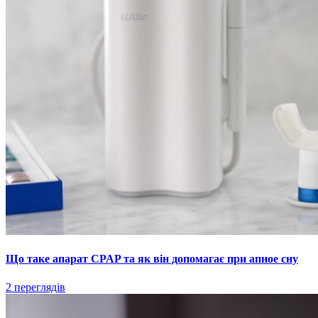
Що таке апарат CPAP та як він допомагає при апное сну
2 переглядів