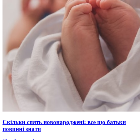
Скільки спять новонароджені: все що батьки
повинні знати