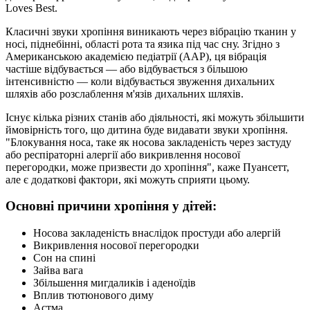
Loves Best.
Класичні звуки хропіння виникають через вібрацію тканин у
носі, піднебінні, області рота та язика під час сну. Згідно з
Американською академією педіатрії (AAP), ця вібрація
частіше відбувається — або відбувається з більшою
інтенсивністю — коли відбувається звуження дихальних
шляхів або розслаблення м'язів дихальних шляхів.
Існує кілька різних станів або діяльності, які можуть збільшити
ймовірність того, що дитина буде видавати звуки хропіння.
"Блокування носа, таке як носова закладеність через застуду
або респіраторні алергії або викривлення носової
перегородки, може призвести до хропіння", каже Пуансетт,
але є додаткові фактори, які можуть сприяти цьому.
Основні причини хропіння у дітей:
Носова закладеність внаслідок простуди або алергій
Викривлення носової перегородки
Сон на спині
Зайва вага
Збільшення мигдаликів і аденоїдів
Вплив тютюнового диму
Астма