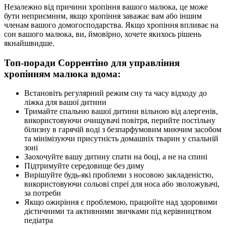
Незалежно від причини хропіння вашого малюка, це може
бути неприємним, якщо хропіння заважає вам або іншим
членам вашого домогосподарства. Якщо хропіння впливає на
сон вашого малюка, ви, ймовірно, хочете якихось рішень
якнайшвидше.
Топ-поради Соррентіно для управління
хропінням малюка вдома:
Встановіть регулярний режим сну та часу відходу до
ліжка для вашої дитини
Тримайте спальню вашої дитини вільною від алергенів,
використовуючи очищувачі повітря, перийте постільну
білизну в гарячій воді з безпарфумовим миючим засобом
та мінімізуючи присутність домашніх тварин у спальній
зоні
Заохочуйте вашу дитину спати на боці, а не на спині
Підтримуйте середовище без диму
Вирішуйте будь-які проблеми з носовою закладеністю,
використовуючи сольові спреї для носа або зволожувачі,
за потреби
Якщо ожиріння є проблемою, працюйте над здоровими
дієтичними та активними звичками під керівництвом
педіатра