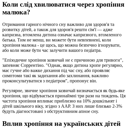
Коли слід хвилюватися через хропіння
малюка?
Отримання гарного нічного сну важливо для здоров'я та
розвитку дітей, а також для здоров'я решти сім'ї — адже
капризна, втомлена дитина означає капризного, втомленого
батька. Тим не менш, ви можете бути невпевнені, коли
хропіння малюка - це щось, що можна безпечно ігнорувати,
або коли може бути час залучити вашого педіатра.
"Епізодичне хропіння зазвичай не є причиною для тривоги",
запевняє Соррентіно. "Однак, якщо дитина хропе регулярно,
має гучне або важке дихання під час сну, або проявляє
симптоми такі як задихання або захлинання, важливо
проконсультуватися з педіатром", пропонує він.
Регулярне, звичне хропіння зазвичай визначається як будь-яке
хропіння, що відбувається принаймні три рази на тиждень. Ця
частота хропіння впливає приблизно на 10% дошкільнят і
дітей шкільного віку, згідно з AAP. З них лише близько 2-3%
будуть діагностовані з обструктивним апное сну.
Вплив хропіння на українських дітей