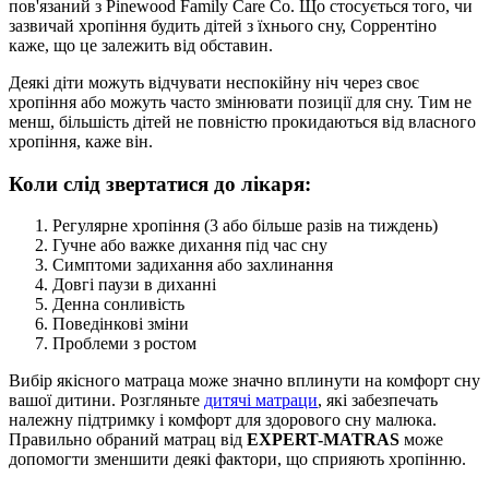
пов'язаний з Pinewood Family Care Co. Що стосується того, чи
зазвичай хропіння будить дітей з їхнього сну, Соррентіно
каже, що це залежить від обставин.
Деякі діти можуть відчувати неспокійну ніч через своє
хропіння або можуть часто змінювати позиції для сну. Тим не
менш, більшість дітей не повністю прокидаються від власного
хропіння, каже він.
Коли слід звертатися до лікаря:
Регулярне хропіння (3 або більше разів на тиждень)
Гучне або важке дихання під час сну
Симптоми задихання або захлинання
Довгі паузи в диханні
Денна сонливість
Поведінкові зміни
Проблеми з ростом
Вибір якісного матраца може значно вплинути на комфорт сну
вашої дитини. Розгляньте
дитячі матраци
, які забезпечать
належну підтримку і комфорт для здорового сну малюка.
Правильно обраний матрац від
EXPERT-MATRAS
може
допомогти зменшити деякі фактори, що сприяють хропінню.