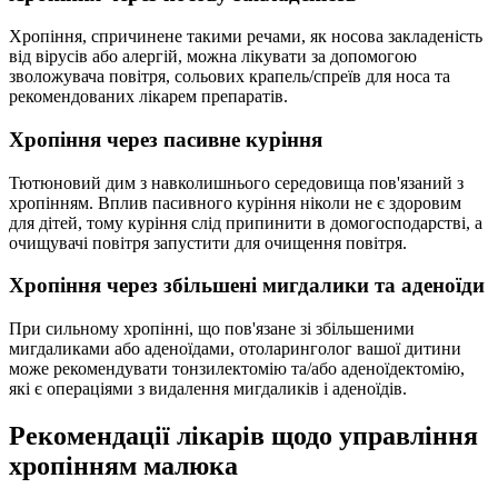
Хропіння, спричинене такими речами, як носова закладеність
від вірусів або алергій, можна лікувати за допомогою
зволожувача повітря, сольових крапель/спреїв для носа та
рекомендованих лікарем препаратів.
Хропіння через пасивне куріння
Тютюновий дим з навколишнього середовища пов'язаний з
хропінням. Вплив пасивного куріння ніколи не є здоровим
для дітей, тому куріння слід припинити в домогосподарстві, а
очищувачі повітря запустити для очищення повітря.
Хропіння через збільшені мигдалики та аденоїди
При сильному хропінні, що пов'язане зі збільшеними
мигдаликами або аденоїдами, отоларинголог вашої дитини
може рекомендувати тонзилектомію та/або аденоїдектомію,
які є операціями з видалення мигдаликів і аденоїдів.
Рекомендації лікарів щодо управління
хропінням малюка