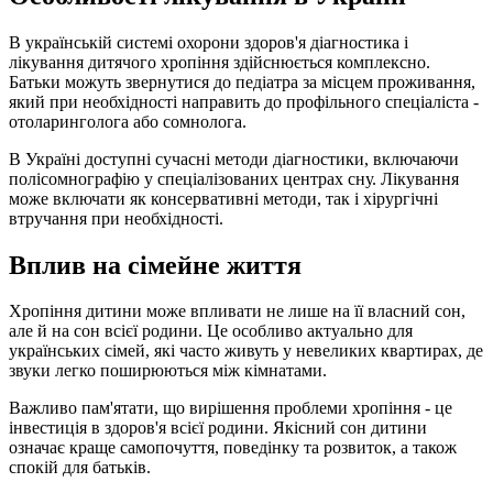
В українській системі охорони здоров'я діагностика і
лікування дитячого хропіння здійснюється комплексно.
Батьки можуть звернутися до педіатра за місцем проживання,
який при необхідності направить до профільного спеціаліста -
отоларинголога або сомнолога.
В Україні доступні сучасні методи діагностики, включаючи
полісомнографію у спеціалізованих центрах сну. Лікування
може включати як консервативні методи, так і хірургічні
втручання при необхідності.
Вплив на сімейне життя
Хропіння дитини може впливати не лише на її власний сон,
але й на сон всієї родини. Це особливо актуально для
українських сімей, які часто живуть у невеликих квартирах, де
звуки легко поширюються між кімнатами.
Важливо пам'ятати, що вирішення проблеми хропіння - це
інвестиція в здоров'я всієї родини. Якісний сон дитини
означає краще самопочуття, поведінку та розвиток, а також
спокій для батьків.