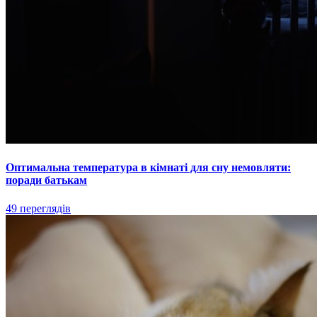
Оптимальна температура в кімнаті для сну немовляти:
поради батькам
49 переглядів