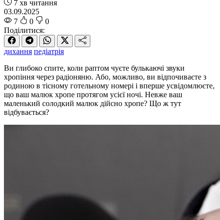
7 хв читання
03.09.2025
7
0
0
Поділитися:
дихання
педіатрія
Ви глибоко спите, коли раптом чуєте булькаючі звуки
хропіння через радіоняню. Або, можливо, ви відпочиваєте з
родиною в тісному готельному номері і вперше усвідомлюєте,
що ваш малюк хропе протягом усієї ночі. Невже ваш
маленький солодкий малюк дійсно хропе? Що ж тут
відбувається?