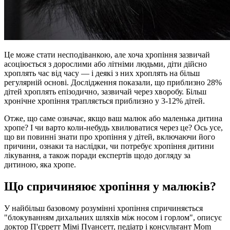
Це може стати несподіванкою, але хоча хропіння зазвичай
асоціюється з дорослими або літніми людьми, діти дійсно
хроплять час від часу — і деякі з них хроплять на більш
регулярній основі. Дослідження показали, що приблизно 28%
дітей хроплять епізодично, зазвичай через хворобу. Більш
хронічне хропіння трапляється приблизно у 3-12% дітей.
Отже, що саме означає, якщо ваш малюк або маленька дитина
хропе? І чи варто коли-небудь хвилюватися через це? Ось усе,
що ви повинні знати про хропіння у дітей, включаючи його
причини, ознаки та наслідки, чи потребує хропіння дитини
лікування, а також поради експертів щодо догляду за
дитиною, яка хропе.
Що спричиняює хропіння у малюків?
У найбільш базовому розумінні хропіння спричиняється
"блокуванням дихальних шляхів між носом і горлом", описує
доктор П'єрретт Мімі Пуансетт, педіатр і консультант Mom