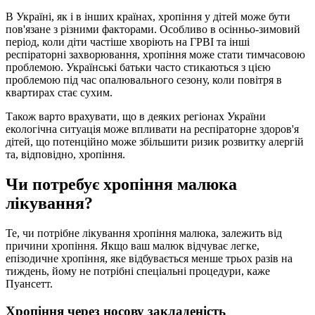
В Україні, як і в інших країнах, хропіння у дітей може бути
пов'язане з різними факторами. Особливо в осінньо-зимовий
період, коли діти частіше хворіють на ГРВІ та інші
респіраторні захворювання, хропіння може стати тимчасовою
проблемою. Українські батьки часто стикаються з цією
проблемою під час опалювального сезону, коли повітря в
квартирах стає сухим.
Також варто врахувати, що в деяких регіонах України
екологічна ситуація може впливати на респіраторне здоров'я
дітей, що потенційно може збільшити ризик розвитку алергій
та, відповідно, хропіння.
Чи потребує хропіння малюка
лікування?
Те, чи потрібне лікування хропіння малюка, залежить від
причини хропіння. Якщо ваш малюк відчуває легке,
епізодичне хропіння, яке відбувається менше трьох разів на
тиждень, йому не потрібні спеціальні процедури, каже
Пуансетт.
Хропіння через носову закладеність