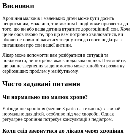
Висновки
Хропіння малюків і маленьких дітей може бути досить
неприємним, можливо, тривожним і іноді може призвести до
того, що ви або ваша дитина втратите дорогоцінний сон. Хоча
це не обов'язково те, про що вам потрібно хвилюватися, ви
ніколи не повинні вагатися звернутися до свого педіатра з
питаннями про сон вашої дитини.
Лікар може допомогти вам розібратися в ситуації та
повідомити, чи потрібна якась подальша оцінка. Пам'ятайте,
що раннє звернення за допомогою може запобігти розвитку
серйозніших проблем у майбутньому.
Часто задавані питання
Чи нормально що малюк хропе?
Епізодичне хропіння (менше 3 разів на тиждень) зазвичай
нормально для дітей, особливо під час хвороби. Однак
регулярне хропіння потребує консультації з педіатром.
Коли слід звернутися до лікаря через хропіння