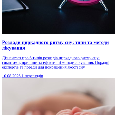
Розлади циркадного ритму сну: типи та методи
лікування
Дізнайтеся про 6 типів розладів циркадного ритму сну:
симптоми, причини та ефективні методи лікування. Порадні
експертів та поради для покращення якості сну.
10.08.2026
1 переглядів