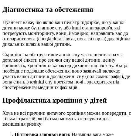
Діагностика та обстеження
Пуансетт каже, що якщо ваш педіатр підозрює, що у вашої
дитини може бути апное сну або інші стани здоров'я, які
потребують моніторингу, вони, ймовірно, направлять вас до
отоларинголога (спеціаліста з вуха, носа та горла) для оцінки
дихальних шляхів вашої дитини.
Скринінг на обструктивне апное сну часто починається з
детальної анкети про звички сну вашої дитини, денну
сонливість, хропіння та характер дихання під час сну. Якщо
необхідне подальше обстеження, воно зазвичай включає
участь вашої дитини в дослідженні сну (полісомнографія), де
вона спить в клініці сну протягом ночі і знаходиться під
спостереженням медичних фахівців.
Профілактика хропіння у дітей
Хоча не всі причини дитячого хропіння можна попередити, є
кілька стратегій, які батьки можуть застосувати для
зменшення ризику:
Підтримка здорової ваги:
Надмірна вага може