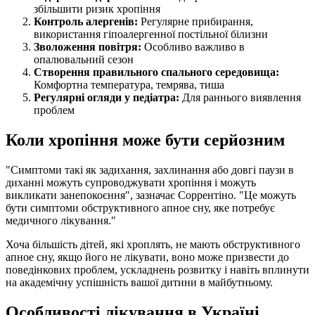
збільшити ризик хропіння
Контроль алергенів:
Регулярне прибирання,
використання гіпоалергенної постільної білизни
Зволоження повітря:
Особливо важливо в
опалювальний сезон
Створення правильного спального середовища:
Комфортна температура, темрява, тиша
Регулярні огляди у педіатра:
Для раннього виявлення
проблем
Коли хропіння може бути серйозним
"Симптоми такі як задихання, захлинання або довгі паузи в
диханні можуть супроводжувати хропіння і можуть
викликати занепокоєння", зазначає Соррентіно. "Це можуть
бути симптоми обструктивного апное сну, яке потребує
медичного лікування."
Хоча більшість дітей, які хроплять, не мають обструктивного
апное сну, якщо його не лікувати, воно може призвести до
поведінкових проблем, ускладнень розвитку і навіть вплинути
на академічну успішність вашої дитини в майбутньому.
Особливості лікування в Україні