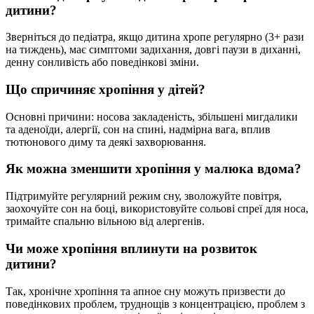
дитини?
Зверніться до педіатра, якщо дитина хропе регулярно (3+ рази
на тиждень), має симптоми задихання, довгі паузи в диханні,
денну сонливість або поведінкові зміни.
Що спричиняє хропіння у дітей?
Основні причини: носова закладеність, збільшені мигдалики
та аденоїди, алергії, сон на спині, надмірна вага, вплив
тютюнового диму та деякі захворювання.
Як можна зменшити хропіння у малюка вдома?
Підтримуйте регулярний режим сну, зволожуйте повітря,
заохочуйте сон на боці, використовуйте сольові спреї для носа,
тримайте спальню вільною від алергенів.
Чи може хропіння вплинути на розвиток
дитини?
Так, хронічне хропіння та апное сну можуть призвести до
поведінкових проблем, труднощів з концентрацією, проблем з