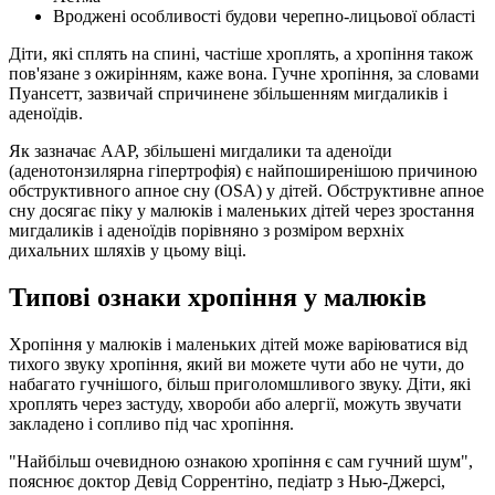
Вроджені особливості будови черепно-лицьової області
Діти, які сплять на спині, частіше хроплять, а хропіння також
пов'язане з ожирінням, каже вона. Гучне хропіння, за словами
Пуансетт, зазвичай спричинене збільшенням мигдаликів і
аденоїдів.
Як зазначає AAP, збільшені мигдалики та аденоїди
(аденотонзилярна гіпертрофія) є найпоширенішою причиною
обструктивного апное сну (OSA) у дітей. Обструктивне апное
сну досягає піку у малюків і маленьких дітей через зростання
мигдаликів і аденоїдів порівняно з розміром верхніх
дихальних шляхів у цьому віці.
Типові ознаки хропіння у малюків
Хропіння у малюків і маленьких дітей може варіюватися від
тихого звуку хропіння, який ви можете чути або не чути, до
набагато гучнішого, більш приголомшливого звуку. Діти, які
хроплять через застуду, хвороби або алергії, можуть звучати
закладено і сопливо під час хропіння.
"Найбільш очевидною ознакою хропіння є сам гучний шум",
пояснює доктор Девід Соррентіно, педіатр з Нью-Джерсі,