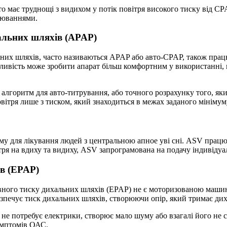
 має труднощі з видихом у потік повітря високого тиску від CP
рюваннями.
альних шляхів (APAP)
них шляхів, часто називаються APAP або авто-CPAP, також прац
ливість може зробити апарат більш комфортним у використанні, 
горитм для авто-титрування, або точного розрахунку того, який
ітря лише з тиском, який знаходиться в межах заданого мінімум
 для лікування людей з центральною апное уві сні. ASV працює 
ітря на вдиху та видиху, ASV запрограмована на подачу індивідуал
в (EPAP)
ивного тиску дихальних шляхів (EPAP) не є моторизованою маши
безпечує тиск дихальних шляхів, створюючи опір, який тримає ди
не потребує електрики, створює мало шуму або взагалі його не с
имптомів ОАС.