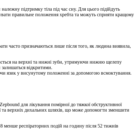
належну підтримку тіла під час сну. Для цього підійдуть
увати правильне положення хребта та можуть сприяти кращому
ати часто призначаються лише після того, як людина виявила,
ається на верхні та нижні зуби, утримуючи нижню щелепу
 залишаться відкритими.
ючи язик у висунутому положенні за допомогою всмоктування.
epbound для лікування помірної до тяжкої обструктивної
иї та верхніх дихальних шляхів, що може допомогти зменшити
,8 менше респіраторних подій на годину після 52 тижнів