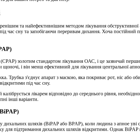
і
енішим та найефективнішим методом лікування обструктивної ап
під час сну та запобігаючи переривам дихання. Хоча постійний
PAP)
(CPAP) золотим стандартом лікування ОАС, і це зазвичай перши
 щоночі, і він менш ефективний для лікування центральної апное
жка. Трубка з'єднує апарат з маскою, яка покриває рот, ніс або о
відкритими під час сну.
калібрується лікарем відповідно до середнього рівня, необхідно
пні інші варіанти.
(BiPAP)
ку дихальних шляхів (BiPAP або BPAP), коли людина з апное уві
ку для підтримання дихальних шляхів відкритими. Однак BiPAP в