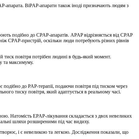
AP-апарата. BiPAP-апарати також іноді призначають людям з
юють подібно до CPAP-апаратів. APAP відрізняється від CPAP
ніж CPAP-пристрій, оскільки люди потребують різних рівнів
 тиск повітря потрібен людині в будь-який момент.
у та максимуму.
подібно до PAP-терапії, подаючи повітря під тиском через
ьного тиску повітря, який адаптується в реальному часі.
ною. Натомість EPAP-лікування складається з двох невеликих
хальні шляхи розширеними під час видиху.
творює, і є невеликою та легкою. Дослідження показали, що