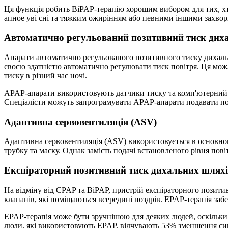
Ця функція робить BiPAP-терапію хорошим вибором для тих, хто
апное уві сні та тяжким ожирінням або певними іншими захво
Автоматично регульований позитивний тиск дих
Апарати автоматично регульованого позитивного тиску дихаль
своєю здатністю автоматично регулювати тиск повітря. Ця мож
тиску в різний час ночі.
APAP-апарати використовують датчики тиску та комп'ютерний ал
Спеціалісти можуть запрограмувати APAP-апарати подавати пов
Адаптивна сервовентиляція (ASV)
Адаптивна сервовентиляція (ASV) використовується в основному
трубку та маску. Однак замість подачі встановленого рівня пов
Експіраторний позитивний тиск дихальних шляхі
На відміну від CPAP та BiPAP, пристрій експіраторного позит
клапанів, які поміщаються всередині ноздрів. EPAP-терапія за
EPAP-терапія може бути зручнішою для деяких людей, оскільки 
люди, які використовують EPAP, відчувають 53% зменшення с