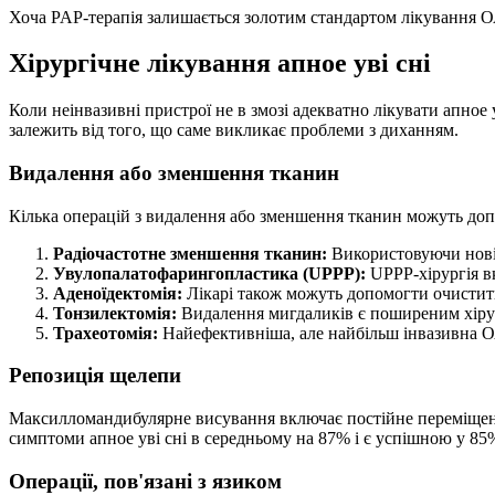
Хоча PAP-терапія залишається золотим стандартом лікування ОА
Хірургічне лікування апное уві сні
Коли неінвазивні пристрої не в змозі адекватно лікувати апное 
залежить від того, що саме викликає проблеми з диханням.
Видалення або зменшення тканин
Кілька операцій з видалення або зменшення тканин можуть до
Радіочастотне зменшення тканин:
Використовуючи новіш
Увулопалатофарингопластика (UPPP):
UPPP-хірургія вк
Аденоїдектомія:
Лікарі також можуть допомогти очистит
Тонзилектомія:
Видалення мигдаликів є поширеним хіру
Трахеотомія:
Найефективніша, але найбільш інвазивна О
Репозиція щелепи
Максилломандибулярне висування включає постійне переміщенн
симптоми апное уві сні в середньому на 87% і є успішною у 85
Операції, пов'язані з язиком