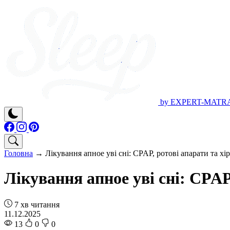
by EXPERT-MATR
Головна
→
Лікування апное уві сні: CPAP, ротові апарати та хі
Лікування апное уві сні: CPAP
7 хв читання
11.12.2025
13
0
0