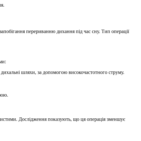
я.
 запобігання перериванню дихання під час сну. Тип операції
ми:
 дихальні шляхи, за допомогою високочастотного струму.
зою.
истими. Дослідження показують, що ця операція зменшує