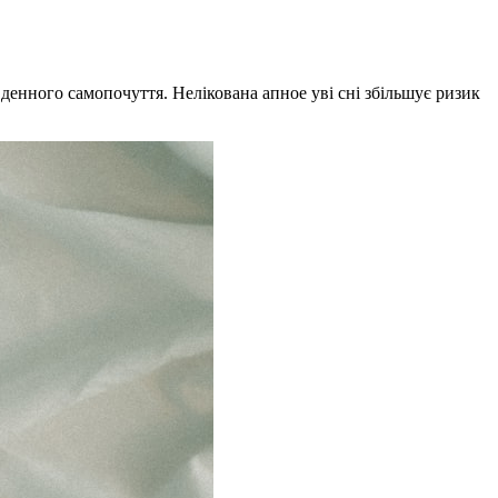
 денного самопочуття. Нелікована апное уві сні збільшує ризик