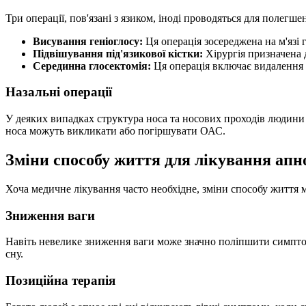
Три операції, пов'язані з язиком, іноді проводяться для полег
Висування геніоглосу:
Ця операція зосереджена на м'язі г
Підвішування під'язикової кістки:
Хірургія призначена 
Серединна глосектомія:
Ця операція включає видалення 
Назальні операції
У деяких випадках структура носа та носових проходів людини
носа можуть викликати або погіршувати ОАС.
Зміни способу життя для лікування апно
Хоча медичне лікування часто необхідне, зміни способу життя м
Зниження ваги
Навіть невелике зниження ваги може значно поліпшити симптом
сну.
Позиційна терапія