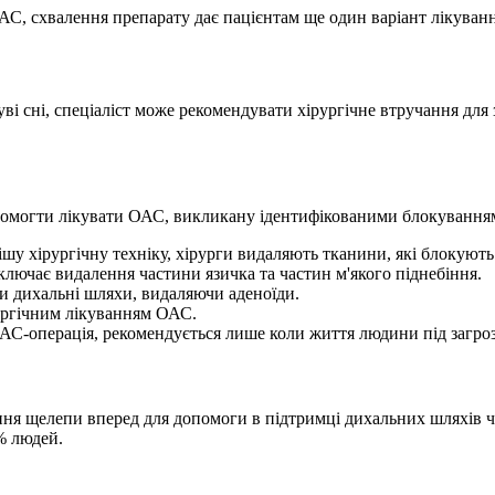
С, схвалення препарату дає пацієнтам ще один варіант лікуванн
уві сні, спеціаліст може рекомендувати хірургічне втручання для
помогти лікувати ОАС, викликану ідентифікованими блокування
у хірургічну техніку, хірурги видаляють тканини, які блокують
лючає видалення частини язичка та частин м'якого піднебіння.
и дихальні шляхи, видаляючи аденоїди.
ргічним лікуванням ОАС.
АС-операція, рекомендується лише коли життя людини під загро
я щелепи вперед для допомоги в підтримці дихальних шляхів ч
% людей.