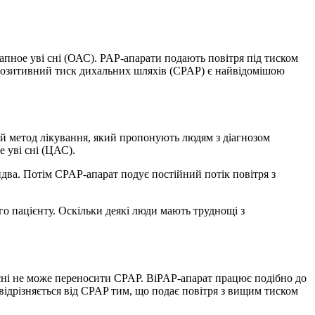
ное уві сні (ОАС). PAP-апарати подають повітря під тиском
 позитивний тиск дихальних шляхів (CPAP) є найвідомішою
й метод лікування, який пропонують людям з діагнозом
 уві сні (ЦАС).
бидва. Потім CPAP-апарат подує постійний потік повітря з
го пацієнту. Оскільки деякі люди мають труднощі з
 сні не може переносити CPAP. BiPAP-апарат працює подібно до
ідрізняється від CPAP тим, що подає повітря з вищим тиском