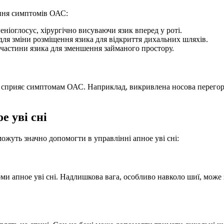
шення симптомів ОАС:
еніоглосус, хірургічно висуваючи язик вперед у роті.
для зміни розміщення язика для відкриття дихальних шляхів.
частини язика для зменшення займаного простору.
 сприяє симптомам ОАС. Наприклад, викривлена носова перегород
е уві сні
ожуть значно допомогти в управлінні апное уві сні:
и апное уві сні. Надлишкова вага, особливо навколо шиї, може 