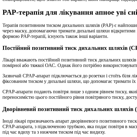
PAP-терапія для лікування апное уві сн
Терапія позитивним тиском дихальних шляхів (PAP) є найпошир
через маску, допомагаючи тримати дихальні шляхи відкритими 
формою PAP-терапії, існують також інші варіанти.
Постійний позитивний тиск дихальних шляхів (C
Лікарі вважають постійний позитивний тиск дихальних шляхів 
помірної або тяжкої ОАС. Однак його потрібно використовувати
Зазвичай CPAP-апарат підключається до розетки і стоїть біля лі
фіксованим тиском у дихальні шляхи, що допомагає тримати їх 
CPAP-апарати подають повітря лише з одним рівнем тиску, який 
переносимістю цього постійного рівня повітряного тиску, досту
Дворівневий позитивний тиск дихальних шляхів 
Іноді лікарі призначають апарат дворівневого позитивного тис
CPAP-апарата, з підключеною трубкою, яка подає повітря в мас
під час вдиху та з нижчим тиском під час видиху.