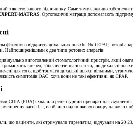
аний з якістю вашого відпочинку. Саме тому важливо забезпечити 
EXPERT-MATRAS
. Ортопедичні матраци допомагають підтрим
сні
 фізичного відкриття дихальних шляхів. Як і EPAP, ротові апар
ми. Найпоширенішими є два типи ротових апаратів:
дивідуально виготовлений стоматологічний пристрій, який одяг
тримає язик вперед, збільшуючи шанси того, що дихальні шляхи
начені для того, щоб тримати дихальні шляхи вільними, утриму
жкість симптомів ОАС, хоча вони не такі ефективні, як CPAP.
і
іками США (FDA) схвалило рецептурний препарат для схуднення Z
ом зменшення ваги тіла, особливо надлишкового жиру навколо ш
ли, що пацієнти, які отримували тирзепатид, відчували на 20-23