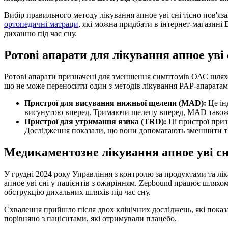
Вибір правильного методу лікування апное уві сні тісно пов'яз
ортопедичні матраци
, які можна придбати в інтернет-магазині
диханню під час сну.
Ротові апарати для лікування апное уві 
Ротові апарати призначені для зменшення симптомів ОАС шляхом
що не може переносити один з методів лікування PAP-апарата
Пристрої для висування нижньої щелепи (MAD):
Це ін
висунутою вперед. Тримаючи щелепу вперед, MAD також 
Пристрої для утримання язика (TRD):
Ці пристрої приз
Дослідження показали, що вони допомагають зменшити тя
Медикаментозне лікування апное уві сн
У грудні 2024 року Управління з контролю за продуктами та л
апное уві сні у пацієнтів з ожирінням. Zepbound працює шлях
обструкцію дихальних шляхів під час сну.
Схвалення прийшло після двох клінічних досліджень, які показа
порівняно з пацієнтами, які отримували плацебо.