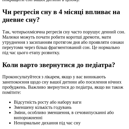
Чи регресія сну в 4 місяці впливає на
дневне сну?
Так, чотирьохмісячна регресія сну часто порушує денний сон.
Малюки можуть почати робити коротші дремоти, мати
утруднення з засипанням протягом дня або проявляти ознаки
переутоми через більш фрагментований сон. Це нормально
під час цього етапу розвитку.
Коли варто звернутися до педіатра?
Проконсультуйтеся з лікарем, якщо у вас виникають
занепокоєння щодо сну вашої дитини або посилення нічних
пробуджень. Важливо звернутися до педіатра, якщо ви також
помітите:
Відсутність росту або набору ваги
Зменшену кількість годувань
Зміни, особливо зменшення, в сечовипусканні або
випорожненні
Ненормальне дихання під час сну