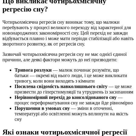
Що викликає чотирьохмісячну
регресію сну?
Чотирьохмісячна регресія сну виникає тому, що малюки
перебувають у процесі великого переходу від характерної для
новонароджених закономірності сну. Цей перехід не завжди
відбувається плавно і може мати періоди стабілізації або навіть
зворотного розвитку, як от регресія сну.
Зазвичай чотирьохмісячна регресія сну не має однієї єдиної
причини, але деякі фактори можуть до неї призводити:
Тривога розлуки
— малюк починає розуміти, що
батьки — окремі від нього люди, і це може викликати
тривогу, коли вони виходять з кімнати
Посилена свідомість навколишнього світу
— це може
призвести до гіперстимуляції та утруднень із засипанням
Нерівномірний перехід до консолідованого сну
—
процес переформатування сну не завжди йде рівномірно
Порушення в умовах сну
— зміни в оточенні,
температурі або освітленні можуть вплинути на якість
сну
Які ознаки чотирьохмісячної регресії