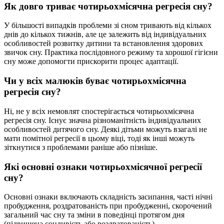
Як довго триває чотирьохмісячна регресія сну?
У більшості випадків проблеми зі сном тривають від кількох
днів до кількох тижнів, але це залежить від індивідуальних
особливостей розвитку дитини та встановлення здорових
звичок сну. Практика послідовного режиму та хорошої гігієни
сну може допомогти прискорити процес адаптації.
Чи у всіх малюків буває чотирьохмісячна
регресія сну?
Ні, не у всіх немовлят спостерігається чотирьохмісячна
регресія сну. Існує значна різноманітність індивідуальних
особливостей дитячого сну. Деякі дітьми можуть взагалі не
мати помітної регресії в цьому віці, тоді як інші можуть
зіткнутися з проблемами раніше або пізніше.
Які основні ознаки чотирьохмісячної регресії
сну?
Основні ознаки включають складність засипання, часті нічні
пробудження, роздратованість при пробудженні, скорочений
загальний час сну та зміни в поведінці протягом дня
(підвищена сонливість або роздратованість).