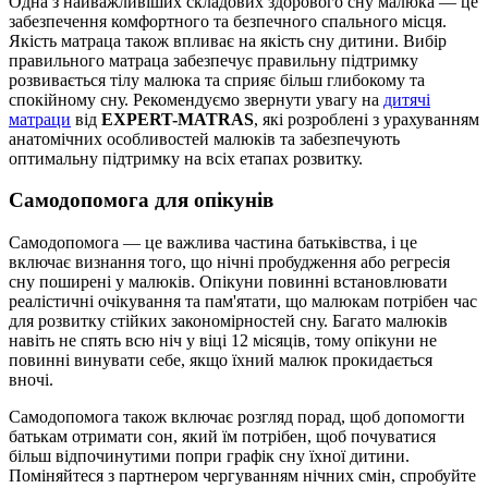
Одна з найважливіших складових здорового сну малюка — це
забезпечення комфортного та безпечного спального місця.
Якість матраца також впливає на якість сну дитини. Вибір
правильного матраца забезпечує правильну підтримку
розвивається тілу малюка та сприяє більш глибокому та
спокійному сну. Рекомендуємо звернути увагу на
дитячі
матраци
від
EXPERT-MATRAS
, які розроблені з урахуванням
анатомічних особливостей малюків та забезпечують
оптимальну підтримку на всіх етапах розвитку.
Самодопомога для опікунів
Самодопомога — це важлива частина батьківства, і це
включає визнання того, що нічні пробудження або регресія
сну поширені у малюків. Опікуни повинні встановлювати
реалістичні очікування та пам'ятати, що малюкам потрібен час
для розвитку стійких закономірностей сну. Багато малюків
навіть не спять всю ніч у віці 12 місяців, тому опікуни не
повинні винувати себе, якщо їхний малюк прокидається
вночі.
Самодопомога також включає розгляд порад, щоб допомогти
батькам отримати сон, який їм потрібен, щоб почуватися
більш відпочинутими попри графік сну їхної дитини.
Поміняйтеся з партнером чергуванням нічних смін, спробуйте