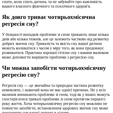
спати, коли спить дитина, та не забувайте про важливість
вашого власного фізичного та психічного здоров'я.
Як довго триває чотирьохмісячна
регресія сну?
У більшості випадків проблеми зі сном тривають лише кілька
днів або кілька тижнів, але це залежить частково від розвитку
добрих звичок сну. Тривалість та якість сну вашої дитини
можуть коливатися з часом у міру того, як вона продовжує
розвиватися. Практика хорошої гігієни сну з вашим малюком
може допомогти вирішити проблеми з регресією сну.
Чи можна запобігти чотирьохмісячну
регресію сну?
Регресія сну — це звичайна та природна частина розвитку
немовляти, і зазвичай вона не має однієї причини. Не у всіх
малюків виникають проблеми зі сном, тоді як у інших можуть
спостерігатися тривалі проблеми зі сном протягом першого
року життя. Хоча чотирьохмісячну регресію сну можливо не
повністю запобігти, встановлення здорових звичок сну може
покращити сон вашої дитини в цілому.