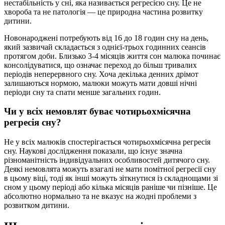
нестабільність у сні, яка називається регресією сну. Це не
хвороба та не патологія — це природна частина розвитку
дитини.
Новонароджені потребують від 16 до 18 годин сну на день,
який зазвичай складається з однієї-трьох годинних сеансів
протягом доби. Близько 3-4 місяців життя сон малюка починає
консолідуватися, що означає переход до більш тривалих
періодів неперервного сну. Хоча декілька денних дрімот
залишаються нормою, малюки можуть мати довші нічні
періоди сну та спати менше загальних годин.
Чи у всіх немовлят буває чотирьохмісячна
регресія сну?
Не у всіх малюків спостерігається чотирьохмісячна регресія
сну. Наукові дослідження показали, що існує значна
різноманітність індивідуальних особливостей дитячого сну.
Деякі немовлята можуть взагалі не мати помітної регресії сну
в цьому віці, тоді як інші можуть зіткнутися із складнощами зі
сном у цьому періоді або кілька місяців раніше чи пізніше. Це
абсолютно нормально та не вказує на жодні проблеми з
розвитком дитини.