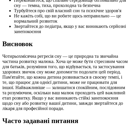
Переконайтеся, що спальне середовище оптимально для
сну — темна, тиха, прохолодна та безпечна
Турбуйтеся про свій власний сон та психічне здоров'я
Не кажіть собі, що ви робите щось неправильно — це
нормальний розвиток
Звертайтеся до педіатра, якщо у вас виникають серйозні
занепокоєння
Висновок
Чотирьохмісячна регресія сну — це природна та звичайна
частина розвитку малюка. Хоча це може бути стресовим часом
для батьків, розуміння того, що відбувається, та застосування
здорових звичок сну може допомогти подолати цей період.
Пам'ятайте, що кожна дитина розвивається в своєму темпі, і
те, що працює для однієї дитини, може не працювати для
іншої. Найважливіше — залишатися спокійним, послідовним
та розуміючим, оскільки ваш малюк проходить цей важливий
етап розвитку. Якщо у вас виникають стійкі занепокоєння
щодо сну або розвитку вашої дитини, завжди звертайтеся до
лікаря для професійної поради.
Часто задавані питання