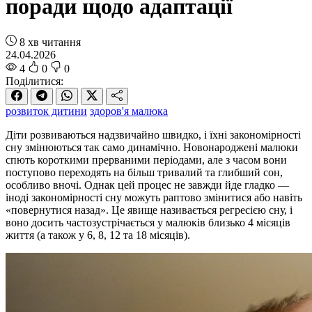
поради щодо адаптації
8 хв читання
24.04.2026
4
0
0
Поділитися:
розвиток дитини
здоров'я малюка
Діти розвиваються надзвичайно швидко, і їхні закономірності
сну змінюються так само динамічно. Новонароджені малюки
спють короткими прерваними періодами, але з часом вони
поступово переходять на більш тривалий та глибший сон,
особливо вночі. Однак цей процес не завжди йде гладко —
іноді закономірності сну можуть раптово змінитися або навіть
«повернутися назад». Це явище називається регресією сну, і
воно досить частозустрічається у малюків близько 4 місяців
життя (а також у 6, 8, 12 та 18 місяців).