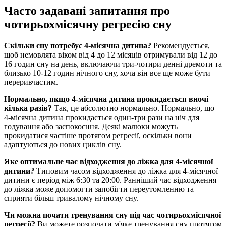
Часто задавані запитання про
чотирьохмісячну регресію сну
Скільки сну потребує 4-місячна дитина?
Рекомендується,
щоб немовлята віком від 4 до 12 місяців отримували від 12 до
16 годин сну на день, включаючи три-чотири денні дремоти та
близько 10-12 годин нічного сну, хоча він все ще може бути
переривчастим.
Нормально, якщо 4-місячна дитина прокидається вночі
кілька разів?
Так, це абсолютно нормально. Нормально, що
4-місячна дитина прокидається один-три рази на ніч для
годування або заспокоєння. Деякі малюки можуть
прокидатися частіше протягом регресії, оскільки вони
адаптуються до нових циклів сну.
Яке оптимальне час відходження до ліжка для 4-місячної
дитини?
Типовим часом відходження до ліжка для 4-місячної
дитини є період між 6:30 та 20:00. Ранніший час відходження
до ліжка може допомогти запобігти переутомленню та
сприяти більш тривалому нічному сну.
Чи можна почати тренування сну під час чотирьохмісячної
регресії?
Ви можете розпочати м'яке тренування сну протягом