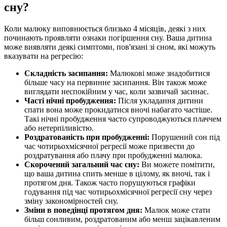
сну?
Коли малюку виповнюється близько 4 місяців, деякі з них
починають проявляти ознаки погіршення сну. Ваша дитина
може виявляти деякі симптоми, пов'язані зі сном, які можуть
вказувати на регресію:
Складність засипання:
Малюкові може знадобитися
більше часу на первинне засипання. Він також може
виглядати неспокійним у час, коли зазвичай засинає.
Часті нічні пробудження:
Після укладання дитини
спати вона може прокидатися вночі набагато частіше.
Такі нічні пробудження часто супроводжуються плаччем
або нетерпіливістю.
Роздратованість при пробудженні:
Порушений сон під
час чотирьохмісячної регресії може призвести до
роздратування або плачу при пробудженні малюка.
Скорочений загальний час сну:
Ви можете помітити,
що ваша дитина спить менше в цілому, як вночі, так і
протягом дня. Також часто порушуються графіки
годування під час чотирьохмісячної регресії сну через
зміну закономірностей сну.
Зміни в поведінці протягом дня:
Малюк може стати
більш сонливим, роздратованим або менш зацікавленим