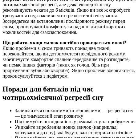
чотирьохмісячної регресії, але деякі експерти зі сну
рекомендують чекати до 6 місяців. Якщо ви все ж спробуєте
тренування сну, важливо мати реалістичні очікування.
Зосередьтеся на встановленні послідовного режиму перед
сном, пропонуванні комфорту та наданні дитині коротких
можливостей для самозаспокоєння.
Що робити, якщо малюк постійно прокидається вночі?
Якщо проблеми зі сном тривають понад два тижні,
переконайтеся, що ви дотримуєтеся послідовного режиму,
забезпечуєте комфортне спальне середовище та розглядаєте,
чи немає інших факторів (таких як голод, біль при
прорізуванні зубів або хвороба). Якщо проблеми зберігаються,
проконсультуйтеся з педіатром.
Поради для батьків під час
чотирьохмісячної регресії сну
Залишайтеся спокійними та терплячими — регресія сну
— це тимчасовий етап розвитку
Підтримуйте послідовність у режимі сну та пробудження
Уникайте вироблення нових звичок (наприклад,
укачування до сну), які будуть важко розривати пізніше