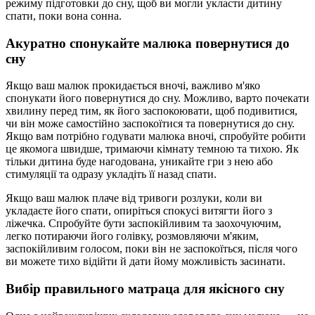
режиму підготовки до сну, щоб ви могли укласти дитину
спати, поки вона сонна.
Акуратно спонукайте малюка повернутися до
сну
Якщо ваш малюк прокидається вночі, важливо м'яко
спонукати його повернутися до сну. Можливо, варто почекати
хвилину перед тим, як його заспокоювати, щоб подивитися,
чи він може самостійно заспокоїтися та повернутися до сну.
Якщо вам потрібно годувати малюка вночі, спробуйте робити
це якомога швидше, тримаючи кімнату темною та тихою. Як
тільки дитина буде нагодована, уникайте гри з нею або
стимуляції та одразу укладіть її назад спати.
Якщо ваш малюк плаче від тривоги розлуки, коли ви
укладаєте його спати, опиріться спокусі витягти його з
ліжечка. Спробуйте бути заспокійливим та заохочуючим,
легко потираючи його голівку, розмовляючи м'яким,
заспокійливим голосом, поки він не заспокоїться, після чого
ви можете тихо відійти й дати йому можливість засинати.
Вибір правильного матраца для якісного сну