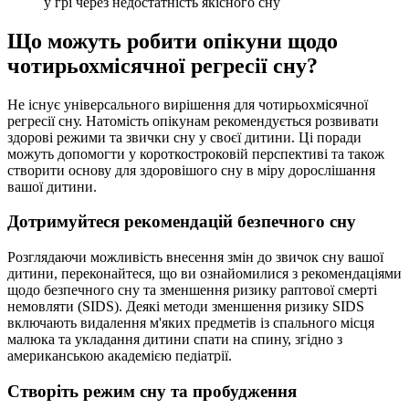
у грі через недостатність якісного сну
Що можуть робити опікуни щодо
чотирьохмісячної регресії сну?
Не існує універсального вирішення для чотирьохмісячної
регресії сну. Натомість опікунам рекомендується розвивати
здорові режими та звички сну у своєї дитини. Ці поради
можуть допомогти у короткостроковій перспективі та також
створити основу для здоровішого сну в міру дорослішання
вашої дитини.
Дотримуйтеся рекомендацій безпечного сну
Розглядаючи можливість внесення змін до звичок сну вашої
дитини, переконайтеся, що ви ознайомилися з рекомендаціями
щодо безпечного сну та зменшення ризику раптової смерті
немовляти (SIDS). Деякі методи зменшення ризику SIDS
включають видалення м'яких предметів із спального місця
малюка та укладання дитини спати на спину, згідно з
американською академією педіатрії.
Створіть режим сну та пробудження