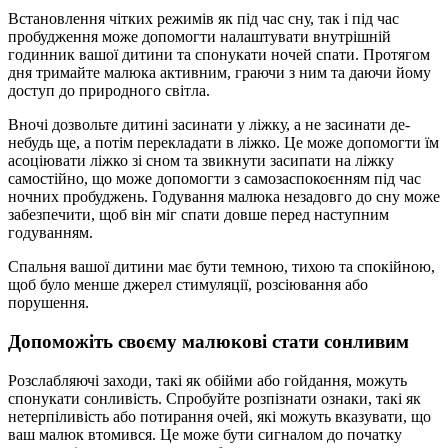
Встановлення чітких режимів як під час сну, так і під час
пробудження може допомогти налаштувати внутрішній
годинник вашої дитини та спонукати ночей спати. Протягом
дня тримайте малюка активним, граючи з ним та даючи йому
доступ до природного світла.
Вночі дозвольте дитині засинати у ліжку, а не засинати де-
небудь ще, а потім перекладати в ліжко. Це може допомогти їм
асоціювати ліжко зі сном та звикнути засипати на ліжку
самостійно, що може допомогти з самозаспокоєнням під час
ночних пробуджень. Годування малюка незадовго до сну може
забезпечити, щоб він міг спати довше перед наступним
годуванням.
Спальня вашої дитини має бути темною, тихою та спокійною,
щоб було менше джерел стимуляції, розсіювання або
порушення.
Допоможіть своєму малюкові стати сонливим
Розслабляючі заходи, такі як обійми або гойдання, можуть
спонукати сонливість. Спробуйте розпізнати ознаки, такі як
нетерпіливість або потирання очей, які можуть вказувати, що
ваш малюк втомився. Це може бути сигналом до початку