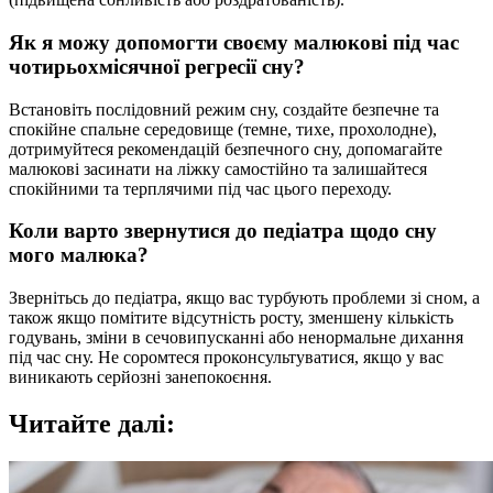
Як я можу допомогти своєму малюкові під час
чотирьохмісячної регресії сну?
Встановіть послідовний режим сну, создайте безпечне та
спокійне спальне середовище (темне, тихе, прохолодне),
дотримуйтеся рекомендацій безпечного сну, допомагайте
малюкові засинати на ліжку самостійно та залишайтеся
спокійними та терплячими під час цього переходу.
Коли варто звернутися до педіатра щодо сну
мого малюка?
Звернітьсь до педіатра, якщо вас турбують проблеми зі сном, а
також якщо помітите відсутність росту, зменшену кількість
годувань, зміни в сечовипусканні або ненормальне дихання
під час сну. Не соромтеся проконсультуватися, якщо у вас
виникають серйозні занепокоєння.
Читайте далі: