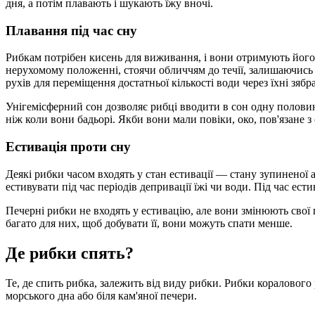
дня, а потім плавають і шукають їжу вночі.
Плавання під час сну
Рибкам потрібен кисень для виживання, і вони отримують його,
нерухомому положенні, стоячи обличчям до течії, залишаючись на
рухів для переміщення достатньої кількості води через їхні зя
Унігемісферний сон дозволяє рибці вводити в сон одну полови
ніж коли вони бадьорі. Якби вони мали повіки, око, пов'язане з 
Естивація проти сну
Деякі рибки часом входять у стан естивації — стану зупиненої ан
естивувати під час періодів депривації їжі чи води. Під час ест
Печерні рибки не входять у естивацію, але вони змінюють свої 
багато для них, щоб добувати її, вони можуть спати менше.
Де рибки спять?
Те, де спить рибка, залежить від виду рибки. Рибки кораловог
морського дна або біля кам'яної печери.