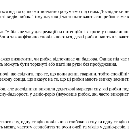
яється від того, що ми звичайно розуміємо під сном. Дослідники н
ті видів рибок. Тому науковці часто називають сон рибок саме в
дає їм більше часу для реакції на потенційні загрози у навколи
Вони також фізично сповільнюються, деякі рибки навіть плавають
ажко визначити, чи рибка відпочиває чи бадьора. Однак під час 
ь можуть бути торкнуті або взяті на руки без пробудження.
вночі, що свідчить про те, що вони денні тварини, тобто спокійн
заходу сонця, що вказує на те, що ці рибки мають звичку засинат
бок, але дослідники виявили додаткові маркери сну, які рибки п
-бадьорості у даніо-реріо (науковців рибок, які часто використ
легкого сну, одну стадію повільного глибокого сну та одну стад
 мозку, частоту серцебиття та рухи очей та м'язів у даніо-реріо, щ