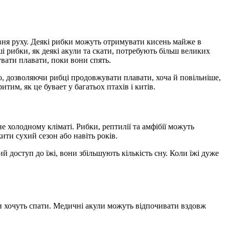
івня руху. Деякі рибки можуть отримувати кисень майже в
ші рибки, як деякі акули та скати, потребують більш великих
увати плавати, поки вони спять.
, дозволяючи рибці продовжувати плавати, хоча й повільніше,
тим, як це бувает у багатьох птахів і китів.
не холодному кліматі. Рибки, рептилії та амфібії можуть
жити сухий сезон або навіть років.
й доступ до їжі, вони збільшують кількість сну. Коли їжі дуже
ли хочуть спати. Медичні акули можуть відпочивати вздовж