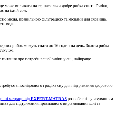
це може впливати на те, наскільки добре рибка спить. Рибки,
є на їхній сон.
стю місця, правильною фільтрацією та місцями для сховища.
сть води.
печерних рибок можуть спати до 16 годин на день. Золота рибка
уку їжі.
є питання про потреби вашої рибки у сні, найкраще
потребують послідовного графіка сну для підтримання здорового
ичні матраци від
EXPERT-MATRAS
розроблені з урахуванням
жлива для підтримання правильного вирівнювання шиї та