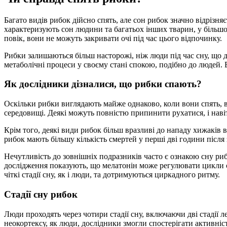
Багато видів рибок дійсно спять, але сон рибок значно відрізн
характеризують сон людини та багатьох інших тварин, у більшос
повік, вони не можуть закривати очі під час цього відпочинку.
Рибки залишаються більш насторожі, ніж люди під час сну, що 
метаболічні процеси у своєму стані спокою, подібно до людей. 
Як дослідники дізналися, що рибки спають?
Оскільки рибки виглядають майже однаково, коли вони спять, в
середовищі. Деякі можуть повністю припинити рухатися, і навіт
Крім того, деякі види рибок більш вразливі до нападу хижаків 
рибок мають більшу кількість смертей у перші дві години після 
Нечутливість до зовнішніх подразників часто є ознакою сну ри
дослідження показують, що мелатонін може регулювати цикли сну
чіткі стадії сну, як і люди, та дотримуються циркадного ритму.
Стадії сну рибок
Люди проходять через чотири стадії сну, включаючи дві стадії 
неокортексу, як люди, дослідники змогли спостерігати активність