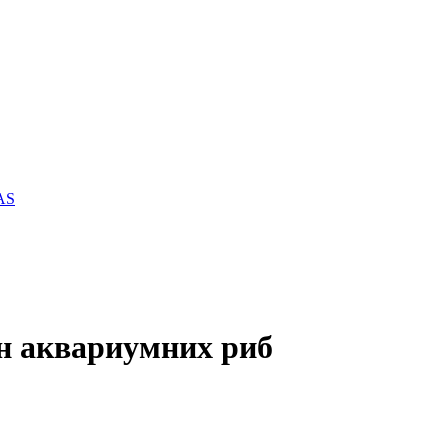
AS
он аквариумних риб