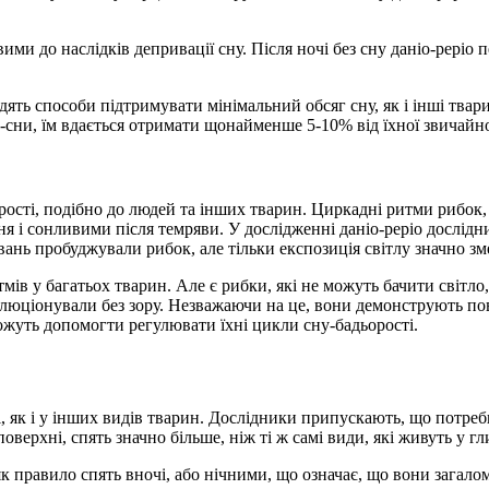
ми до наслідків депривації сну. Після ночі без сну даніо-реріо 
ять способи підтримувати мінімальний обсяг сну, як і інші твар
-сни, їм вдається отримати щонайменше 5-10% від їхної звичайної
ості, подібно до людей та інших тварин. Циркадні ритми рибок, з
ня і сонливими після темряви. У дослідженні даніо-реріо дослідн
нь пробуджували рибок, але тільки експозиція світлу значно зме
ів у багатьох тварин. Але є рибки, які не можуть бачити світло
еволюціонували без зору. Незважаючи на це, вони демонструють по
можуть допомогти регулювати їхні цикли сну-бадьорості.
, як і у інших видів тварин. Дослідники припускають, що потреб
оверхні, спять значно більше, ніж ті ж самі види, які живуть у 
 правило спять вночі, або нічними, що означає, що вони загалом