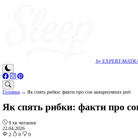
by EXPERT-MATR
Головна
→
Як спять рибки: факти про сон аквариумних риб
Як спять рибки: факти про с
9 хв читання
22.04.2026
2
0
0