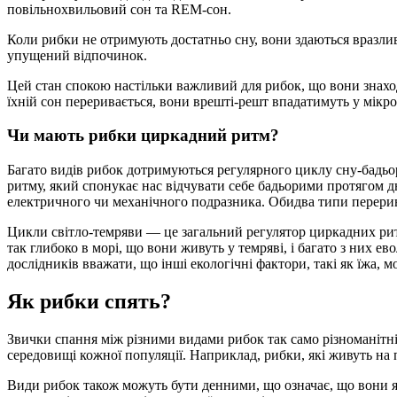
повільнохвильовий сон та REM-сон.
Коли рибки не отримують достатньо сну, вони здаються вразливи
упущений відпочинок.
Цей стан спокою настільки важливий для рибок, що вони знаход
їхній сон переривається, вони врешті-решт впадатимуть у мікро
Чи мають рибки циркадний ритм?
Багато видів рибок дотримуються регулярного циклу сну-бадьор
ритму, який спонукає нас відчувати себе бадьорими протягом д
електричного чи механічного подразника. Обидва типи перерива
Цикли світло-темряви — це загальний регулятор циркадних ритм
так глибоко в морі, що вони живуть у темряві, і багато з них 
дослідників вважати, що інші екологічні фактори, такі як їжа, 
Як рибки спять?
Звички спання між різними видами рибок так само різноманітні
середовищі кожної популяції. Наприклад, рибки, які живуть на п
Види рибок також можуть бути денними, що означає, що вони як