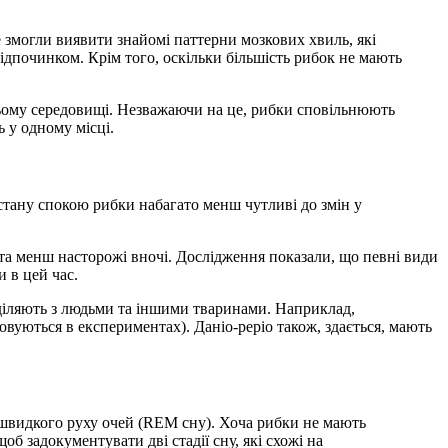
е змогли виявити знайомі паттерни мозкових хвиль, які
ідпочинком. Крім того, оскільки більшість рибок не мають
шньому середовищі. Незважаючи на це, рибки сповільнюють
 у одному місці.
стану спокою рибки набагато менш чутливі до змін у
і та менш насторожі вночі. Дослідження показали, що певні види
и в цей час.
оділяють з людьми та іншими тваринами. Наприклад,
овуються в експериментах). Даніо-реріо також, здається, мають
ію швидкого руху очей (REM сну). Хоча рибки не мають
об задокументувати дві стадії сну, які схожі на