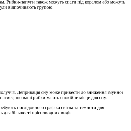
ням. Рибки-папуги також можуть спати під коралом або можуть
акули відпочивають групою.
гополуччя. Депривація сну може привести до зниження імунної
онатися, що ваші рибки мають спокійне місце для сну.
ебують послідовного графіка світла та темноти для
ь для більшості прісноводних видів.