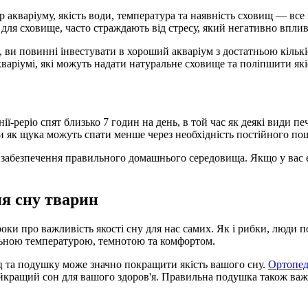
 акваріуму, якість води, температура та наявність сховищ — все 
для сховище, часто страждають від стресу, який негативно вплива
ви повинні інвестувати в хороший акваріум з достатньою кількі
варіумі, які можуть надати натуральне сховище та поліпшити які
нії-реріо спят близько 7 годин на день, в той час як деякі види 
ки як щука можуть спати менше через необхідність постійного пош
я забезпечення правильного домашнього середовища. Якщо у вас 
я сну тварин
оки про важливість якості сну для нас самих. Як і рибки, люди 
льною температурою, темнотою та комфортом.
ац та подушку може значно покращити якість вашого сну.
Ортопед
айкращий сон для вашого здоров'я. Правильна подушка також ва