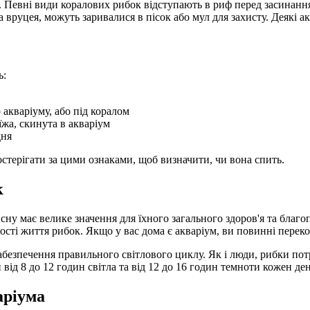
ку. Певні види коралових рибок відступають в риф перед засинан
 вруцея, можуть заривалися в пісок або мул для захисту. Деякі 
ь:
 акваріуму, або під коралом
їжа, скинута в акваріум
дня
стерігати за цими ознаками, щоб визначити, чи вона спить.
к
о сну має велике значення для їхного загального здоров'я та бла
алості життя рибок. Якщо у вас дома є акваріум, ви повинні перек
безпечення правильного світлового циклу. Як і люди, рибки потр
ід 8 до 12 годин світла та від 12 до 16 годин темноти кожен ден
аріума