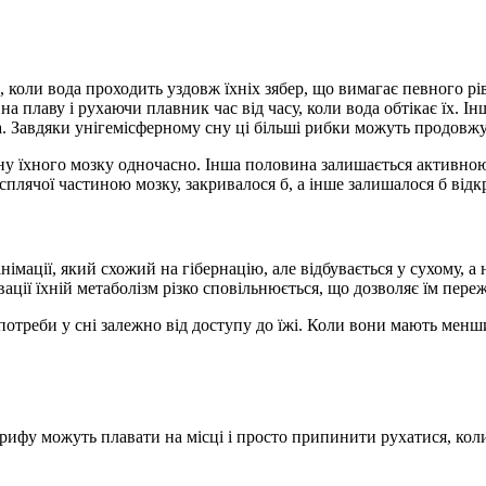
 коли вода проходить уздовж їхніх зябер, що вимагає певного р
 плаву і рухаючи плавник час від часу, коли вода обтікає їх. Ін
бра. Завдяки унігемісферному сну ці більші рибки можуть продовж
ну їхного мозку одночасно. Інша половина залишається активною
сплячої частиною мозку, закривалося б, а інше залишалося б відкри
імації, який схожий на гібернацію, але відбувається у сухому, а 
ивації їхній метаболізм різко сповільнюється, що дозволяє їм пере
потреби у сні залежно від доступу до їжі. Коли вони мають менши
о рифу можуть плавати на місці і просто припинити рухатися, ко