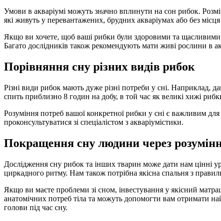
Умови в акваріумі можуть значно вплинути на сон рибок. Розмір
які живуть у перевантажених, брудних акваріумах або без місця 
Якщо ви хочете, щоб ваші рибки були здоровими та щасливими, 
Багато дослідників також рекомендують мати живі рослини в ак
Порівняння сну різних видів рибок
Різні види рибок мають дуже різні потреби у сні. Наприклад, да
спить приблизно 8 годин на добу, в той час як великі хижі риб
Розуміння потреб вашої конкретної рибки у сні є важливим дл
проконсультуватися зі спеціалістом з акваріумістики.
Покращення сну людини через розумінн
Дослідження сну рибок та інших тварин може дати нам цінні ур
циркадного ритму. Нам також потрібна якісна спальня з прави
Якщо ви маєте проблеми зі сном, інвестування у якісний матр
анатомічних потреб тіла та можуть допомогти вам отримати н
голови під час сну.