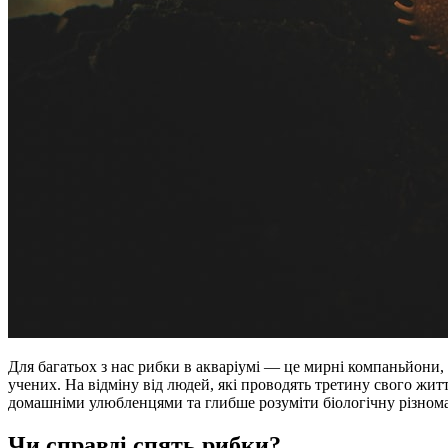
Для багатьох з нас рибки в акваріумі — це мирні компаньйони, 
учених. На відміну від людей, які проводять третину свого жит
домашніми улюбленцями та глибше розуміти біологічну різнома
Чи справді спять рибки?