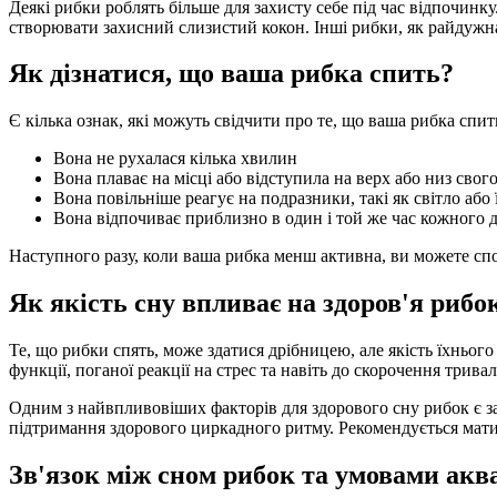
Деякі рибки роблять більше для захисту себе під час відпочин
створювати захисний слизистий кокон. Інші рибки, як райдужна
Як дізнатися, що ваша рибка спить?
Є кілька ознак, які можуть свідчити про те, що ваша рибка спит
Вона не рухалася кілька хвилин
Вона плаває на місці або відступила на верх або низ свого
Вона повільніше реагує на подразники, такі як світло або 
Вона відпочиває приблизно в один і той же час кожного 
Наступного разу, коли ваша рибка менш активна, ви можете спо
Як якість сну впливає на здоров'я рибо
Те, що рибки спять, може здатися дрібницею, але якість їхньог
функції, поганої реакції на стрес та навіть до скорочення трив
Одним з найвпливовіших факторів для здорового сну рибок є за
підтримання здорового циркадного ритму. Рекомендується мати в
Зв'язок між сном рибок та умовами акв