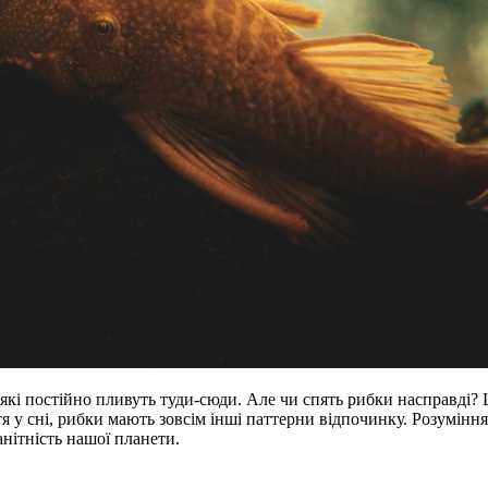
які постійно пливуть туди-сюди. Але чи спять рибки насправді? Ц
тя у сні, рибки мають зовсім інші паттерни відпочинку. Розумінн
нітність нашої планети.