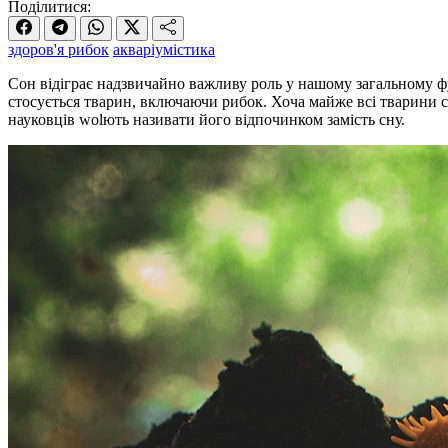
Поділитися:
здоров'я рибок
акваріумістика
Сон відіграє надзвичайно важливу роль у нашому загальному функ
стосується тварин, включаючи рибок. Хоча майже всі тварини сп
науковців wolють називати його відпочинком замість сну.