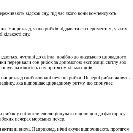
переживають відскок сну, під час якого вони компенсують
ини. Наприклад, якщо рибків піддавати експериментам, у яких
 кількості сну.
дається, чутливі до світла, подібно до людського циркадного
ики переривали сон рибок за допомогою експозиції світлу або
ншувала кількість сну протягом кількох днів.
, наприклад глибоководні печерні рибки. Печерні рибки живуть
ведінку, яка відповідає циркадному ритму, що спонукає
и рибок у сні могли еволюціонувати відповідно до факторів у
глибоких печерах морських печер.
 активні вночі. Наприклад, нічні акули відпочивають протягом