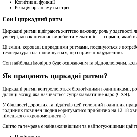
Когнітивні функції
Реакція організму на стрес
Сон і циркадний ритм
Циркадні ритми відіграють життєво важливу роль у здатності 
увечері, мозок починає виробляти мелатонін — гормон, який в
Ці зміни, керовані циркадними ритмами, поєднуються з потребо
температура тіла підвищується, що сприяє пробудженню.
Сон найбільш імовірно буде освіжаючим та відновлюючим, коли
Як працюють циркадні ритми?
Циркадні ритми контролюються біологічними годинниками, розт
ділянці мозку, яка називається супрахіазматичне ядро (СХЯ).
У більшості дорослих та підлітків цей головний годинник пра
годинник повинен щодня коригуватися приблизно на 12-18 хвили
німецького «хронометристи»).
Світло та темрява є найважливішими та найпотужнішими цайтгеб
Прийоми їжі