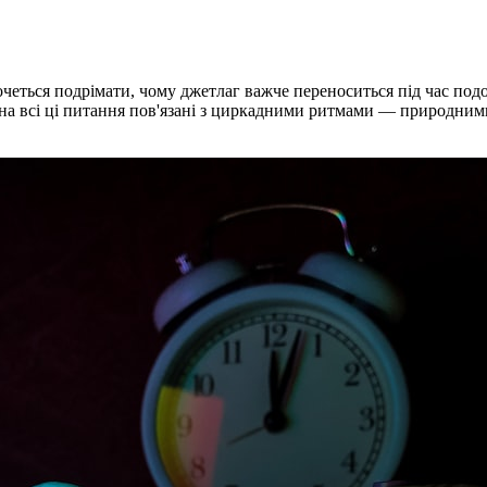
четься подрімати, чому джетлаг важче переноситься під час подо
і на всі ці питання пов'язані з циркадними ритмами — природним