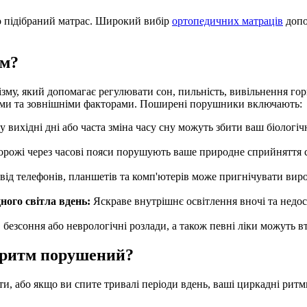
о підібраний матрас. Широкий вибір
ортопедичних матраців
допо
тм?
у, який допомагає регулювати сон, пильність, вивільнення горм
іми та зовнішніми факторами. Поширені порушники включають:
у вихідні дні або часта зміна часу сну можуть збити ваш біолог
дорожі через часові пояси порушують ваше природне сприйняття 
від телефонів, планшетів та комп'ютерів може пригнічувати ви
ного світла вдень:
Яскраве внутрішнє освітлення вночі та недос
, безсоння або неврологічні розлади, а також певні ліки можуть в
 ритм порушений?
ити, або якщо ви спите тривалі періоди вдень, ваші циркадні ри