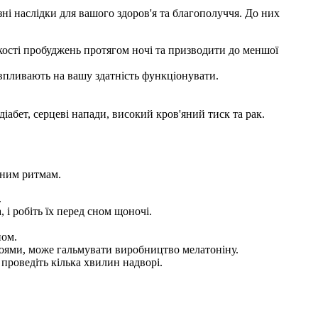
і наслідки для вашого здоров'я та благополуччя. До них
кості пробуджень протягом ночі та призводити до меншої
впливають на вашу здатність функціонувати.
абет, серцеві напади, високий кров'яний тиск та рак.
дним ритмам.
.
 і робіть їх перед сном щоночі.
ном.
роями, може гальмувати виробництво мелатоніну.
проведіть кілька хвилин надворі.