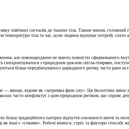
ставку хімічних сигналів до тканин тіла. Таким чином, головни
ння температури тіла та час, коли людина відчуває потребу спати 
ження, але новонароджені не мають повністю сформованого внут
ь синхронізуватися з природним циклом світла-темряви, поступ
муються більш передбачуваного циркадного ритму, часто рано вст
е — явище, відоме як «затримка фази сну». Ця біологічна зміна з
 школах часто конфліктує з цим природним ритмом, що сприяє деп
ло більш традиційного патерну відчуття сонливості вночі та пиль
 як інші є «совами». Робочі вимоги, стрес та фактори способу ж
.