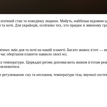
психічний стан та поведінку людини. Мабуть, найбільш відомим 
та ночі. Для українців, особливо тих, хто працює в змінному гр
ічних змін дня та ночі на нашій планеті. Багато живих істот —
 час обертання планети навколо своєї осі.
та температури. Циркадні ритми допомагають живим істотам реаг
новлюватися.
егулювання: сну та неспання, температури тіла, імунної системи