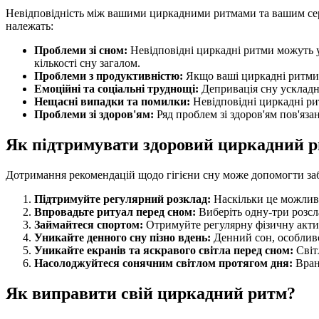
Невідповідність між вашими циркадними ритмами та вашим сере
належать:
Проблеми зі сном:
Невідповідні циркадні ритми можуть у
кількості сну загалом.
Проблеми з продуктивністю:
Якщо ваші циркадні ритми п
Емоційні та соціальні труднощі:
Депривація сну ускладн
Нещасні випадки та помилки:
Невідповідні циркадні ри
Проблеми зі здоров'ям:
Ряд проблем зі здоров'ям пов'яза
Як підтримувати здоровий циркадний 
Дотримання рекомендацій щодо гігієни сну може допомогти за
Підтримуйте регулярний розклад:
Наскільки це можливо,
Впровадьте ритуал перед сном:
Виберіть одну-три розсла
Займайтеся спортом:
Отримуйте регулярну фізичну актив
Уникайте денного сну пізно вдень:
Денний сон, особливо
Уникайте екранів та яскравого світла перед сном:
Світ
Насолоджуйтеся сонячним світлом протягом дня:
Вранц
Як виправити свій циркадний ритм?