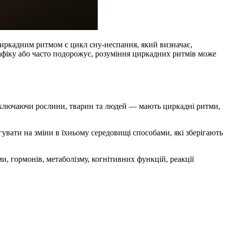
циркадним ритмом є цикл сну-неспання, який визначає,
афіку або часто подорожує, розуміння циркадних ритмів може
 включаючи рослини, тварин та людей — мають циркадні ритми,
увати на зміни в їхньому середовищі способами, які зберігають
, гормонів, метаболізму, когнітивних функцій, реакції