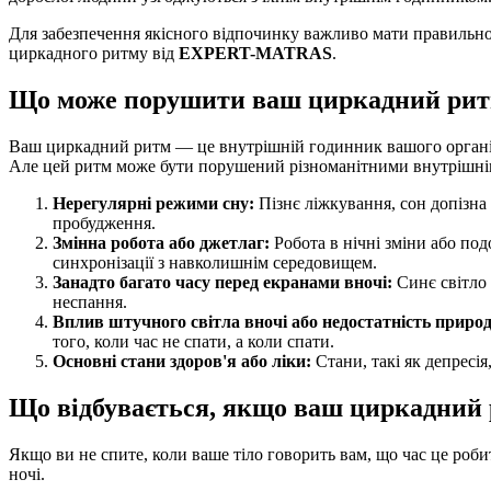
Для забезпечення якісного відпочинку важливо мати правильн
циркадного ритму від
EXPERT-MATRAS
.
Що може порушити ваш циркадний ри
Ваш циркадний ритм — це внутрішній годинник вашого організм
Але цей ритм може бути порушений різноманітними внутрішн
Нерегулярні режими сну:
Пізнє ліжкування, сон допізна 
пробудження.
Змінна робота або джетлаг:
Робота в нічні зміни або по
синхронізації з навколишнім середовищем.
Занадто багато часу перед екранами вночі:
Синє світло 
неспання.
Вплив штучного світла вночі або недостатність природ
того, коли час не спати, а коли спати.
Основні стани здоров'я або ліки:
Стани, такі як депресія
Що відбувається, якщо ваш циркадний
Якщо ви не спите, коли ваше тіло говорить вам, що час це роб
ночі.