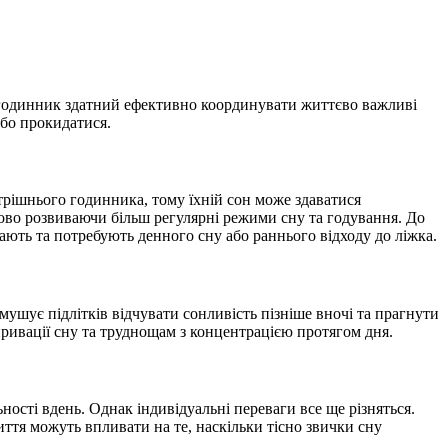
й годинник здатний ефективно координувати життєво важливі
або прокидатися.
рішнього годинника, тому їхній сон може здаватися
ово розвиваючи більш регулярні режими сну та годування. До
ають та потребують денного сну або раннього відходу до ліжка.
мушує підлітків відчувати сонливість пізніше вночі та прагнути
ривації сну та труднощам з концентрацією протягом дня.
ності вдень. Однак індивідуальні переваги все ще різняться.
иття можуть впливати на те, наскільки тісно звички сну