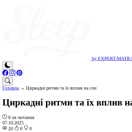
by EXPERT-MATR
Головна
→
Циркадні ритми та їх вплив на сон
Циркадні ритми та їх вплив н
8 хв читання
07.10.2025
20
0
0