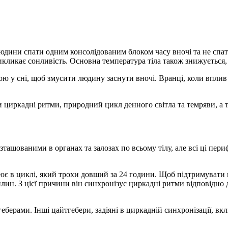
людини спати одним консолідованим блоком часу вночі та не спа
икликає сонливість. Основна температура тіла також знижується
ю у сні, щоб змусити людину заснути вночі. Вранці, коли вплив
 циркадні ритми, природний цикл денного світла та темряви, а
ашованими в органах та залозах по всьому тілу, але всі ці пе
цює в циклі, який трохи довший за 24 години. Щоб підтримуват
н. З цієї причини він синхронізує циркадні ритми відповідно до
ерами. Інші цайтгебери, задіяні в циркадній синхронізації, вк