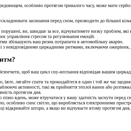
довищем, особливо протягом тривалого часу, може мати серйозн
складнювати засинання перед сном, призводити до більшої кіль
орушені, ви, швидше за все, відчуватимете низку проблем, які 
ює управління стресом та регулювання емоцій.
тми збільшують ваш ризик потрапити в автомобільну аварію.
ні з невідповідними циркадними ритмами, включаючи ожиріння, ді
ритм?
безпечити, щоб ваш цикл сну-неспання відповідав вашим цирка
 їжте, лягайте спати та прокидайтеся в один і той же час щодня
блюючі активності, такі як прийняття теплої ванни або розтяжка,
ність протягом дня.
 пізно вдень, може втручатися у вашу здатність заснути перед с
ло, особливо синє світло, що виробляється електронними прист
і відкривайте штори, а якщо ви відчуваєте втому протягом дня, 