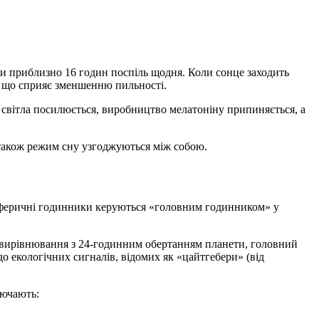
ти приблизно 16 годин поспіль щодня. Коли сонце заходить
, що сприяє зменшенню пильності.
 світла посилюється, виробництво мелатоніну припиняється, а
 також режим сну узгоджуються між собою.
риферичні годинники керуються «головним годинником» у
и вирівнювання з 24-годинним обертанням планети, головний
 екологічних сигналів, відомих як «цайтгебери» (від
лючають: