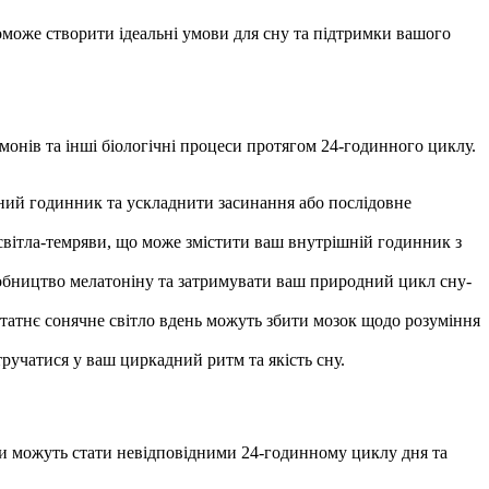
може створити ідеальні умови для сну та підтримки вашого
онів та інші біологічні процеси протягом 24-годинного циклу.
ічний годинник та ускладнити засинання або послідовне
світла-темряви, що може змістити ваш внутрішній годинник з
робництво мелатоніну та затримувати ваш природний цикл сну-
татнє сонячне світло вдень можуть збити мозок щодо розуміння
тручатися у ваш циркадний ритм та якість сну.
тми можуть стати невідповідними 24-годинному циклу дня та