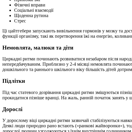
Фізичні вправи
Соціальні взаємодії
Щоденна рутина
Стрес
Ці цайтгебери запускають вивільнення гормонів у мозку та до
функції організму, такі як перетворення їжі на енергію, колива
Немовлята, малюки та діти
Циркадні ритми починають розвиватися незабаром після народ
непередбачуваним. Приблизно у 2-4 місяці немовлята починают
дошкільного та раннього шкільного віку більшість дітей дотри
Підлітки
Під час статевого дозрівання циркадні ритми зміщуються пізніш
прокидатися пізніше вранці. На жаль, ранній початок занять у
Дорослі
У дорослому віці циркадні ритми зазвичай стабілізуються навко
Деякі люди природно рано встають («ранкові жайворонки»), тоді
дорослої людини узгоджуються з їхнім внутрішнім годинником