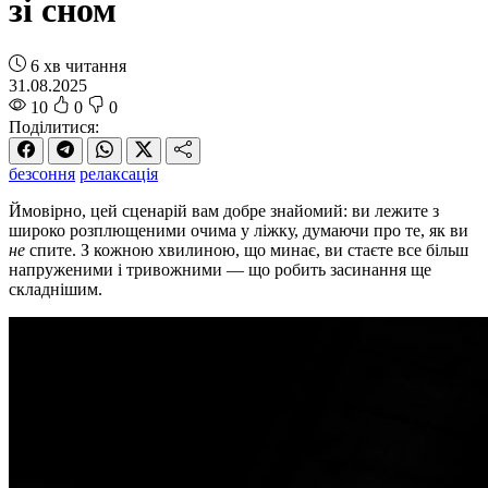
зі сном
6 хв читання
31.08.2025
10
0
0
Поділитися:
безсоння
релаксація
Ймовірно, цей сценарій вам добре знайомий: ви лежите з
широко розплющеними очима у ліжку, думаючи про те, як ви
не
спите. З кожною хвилиною, що минає, ви стаєте все більш
напруженими і тривожними — що робить засинання ще
складнішим.