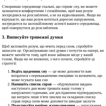
Створивши середовище спальні, що сприяє сну, ви можете
залишатися комфортними і спокійними, щоб ваш розум
зосередився на розслабленні, а не на відволіканнях. Якщо ви
відчуваєте, що ваш розум котиться дорогою напруження,
зосередьтеся на заспокійливому аспекті вашого середовища,
щоб повернутися до розслаблення.
3. Виписуйте тривожні думки
Щоб заспокоїти розум, що мчить перед сном, спробуйте
записати це. Організувавши свої думки і почуття на папері, ви
можете запобігти тому, щоб вони займали місце у вашій
голові. Якщо ви не впевнені, з чого почати, спробуйте ці
стратегії:
Ведіть щоденник сну
— це може допомогти вам
впоратися з переважаючими емоціями та визначити, що
може псувати ваш сон
Напишіть список справ
— обдумування завдань
наступного дня може тримати вашу голову у
напруженні годинами, але дослідження підтверджують,
що витрата лише п'яти хвилин на складання списку
справ перед сном може допомогти швидше заснути
Практикуйте вечірнє журналювання
— записування