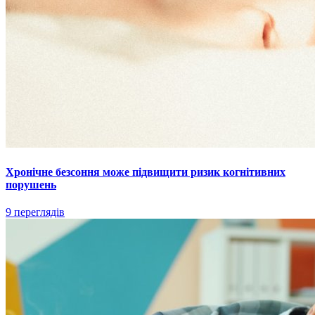
Хронічне безсоння може підвищити ризик когнітивних
порушень
9 переглядів