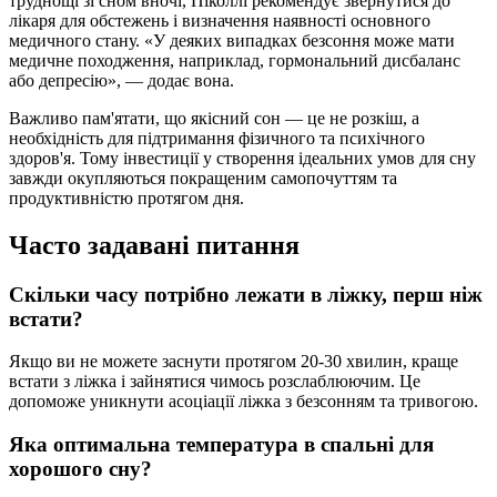
труднощі зі сном вночі, Піколлі рекомендує звернутися до
лікаря для обстежень і визначення наявності основного
медичного стану. «У деяких випадках безсоння може мати
медичне походження, наприклад, гормональний дисбаланс
або депресію», — додає вона.
Важливо пам'ятати, що якісний сон — це не розкіш, а
необхідність для підтримання фізичного та психічного
здоров'я. Тому інвестиції у створення ідеальних умов для сну
завжди окупляються покращеним самопочуттям та
продуктивністю протягом дня.
Часто задавані питання
Скільки часу потрібно лежати в ліжку, перш ніж
встати?
Якщо ви не можете заснути протягом 20-30 хвилин, краще
встати з ліжка і зайнятися чимось розслаблюючим. Це
допоможе уникнути асоціації ліжка з безсонням та тривогою.
Яка оптимальна температура в спальні для
хорошого сну?