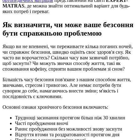
ортопедичних матраців
представлений на сайті
EXPERT-
MATRAS
, де можна знайти оптимальний варіант для будь-
яких потреб і переваг.
Як визначити, чи може ваше безсоння
бути справжньою проблемою
Якщо ви не впевнені, чи переживаєте кілька поганих ночей,
чи справжнє безсоння, швидко оцініть своє здоров'я сну. Як
часто ви ворочаєтесь? Скільки часу вам зазвичай потрібно,
щоб заснути? Чи можуть звички способу життя, такі як
споживання кофеїну, сприяти вашим проблемам зі сном?
Більшість часу безсоння пов'язане з нашим способом життя,
звичками, стресом і тривогою. Але немає потреби бути
суворим до себе, намагаючись внести зміни; м'якість і
послідовність є ключовими.
Основні ознаки хронічного безсоння включають:
Труднощі засинання протягом більш ніж 30 хвилин
Часті пробудження вночі
Раннє пробудження без можливості знову заснути
Відчуття втоми та роздратованості протягом дня