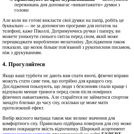
переживань дня допомагає «вивантажити» думки з
голови
Але коли ви готові викласти свої думки на папір, робіть це
буквально — не за допомогою програми для нотаток на
телефоні, каже Піколлі. Дотримуючись ручки і паперу, ви
можете уникнути синього світла перед сном, який може
перешкоджати виробленню мелатоніну. Дослідження також
показали, що мозок більше пов'язаний з рукописним письмом,
ніж з друкуванням.
4. Прогуляйтеся
Якщо ваші турботи не дають вам спати вночі, фізичні вправи
можуть стати саме тим, що потрібно для кращого сну.
Дослідження показують, що люди з безсонням спали краще і
відчували менше тривоги перед сном після помірних
фізичних навантажень. Але старайтеся не займатися спортом
занадто близько до часу сну, оскільки це може мати
протилежний ефект.
Вибір якісного матраца також має велике значення для
комфортного сну. Правильно підібрана поверхня для сну може
значно покращити якість відпочинку. Широкий асортимент