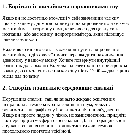
1. Боріться із звичайними порушниками сну
Якщо ви не достатньо втомлені у свій звичайний час сну,
щось у вашому дні могло вплинути на вироблення організмом
мелатоніну — «гормону сну», ключового для циклу сон-
неспання, або аденозину, нейротрансмітера, який підвищує
рівень сонливості.
Надлишок синього світла може вплинути на вироблення
мелатоніну, тоді як кофеїн може перешкодити накопиченню
аденозину у вашому мозку. Хочете повернути внутрішній
годинник до гармонії? Відмова від електронних пристроїв за
годину до сну та уникнення кофеїну після 13:00 — два гарних
місця для початку.
2. Створіть правильне середовище спальні
Порушення спальні, такі як занадто яскраве освітлення,
неправильна температура та зовнішній шум, можуть
затримати ваш графік сну і викликати нічні пробудження.
Якщо ви просто падали у ліжко, не замислюючись, приділіть
час перевірці атмосфери своєї спальні. Для найкращої якості
сну ваша спальня повинна залишатися тихою, темною і
прохолодною протягом усієї ночі.