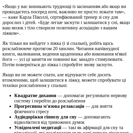
«Якщо у вас виникають труднощі із засинанням або якщо ви
прокидаєтесь посеред ночі, важливо не просто лежати там»,
— каже Карла Піколлі, сертифікований тренер зі сну для
дорослих і дітей. «Буде легше заснути і залишатися у сні, якщо
ваш мозок і тіло створили позитивну асоціацію з вашим
ліжком».
Як тільки ви вийдете з ліжка (і зі спальні), робіть щось
розслаблююче протягом 20 хвилин. Читання напівнудної
книги, малювання, ведення щоденника або виконання м'якої
йоги — усі ці заняття не повинні вас занадто стимулювати.
Потім поверніться до ліжка і спробуйте знову заснути.
Якщо ви не можете спати, але відчуваєте себе досить
втомленими, щоб залишитися в ліжку, можете спробувати ці
техніки розслаблення у спальні:
Квадратне дихання
— допомагає регулювати нервову
систему і перейти до розслаблення
Прогресивна м'язова релаксація
— для зняття
фізичного стресу
Аудіодоріжки гіпнозу для сну
— допомагають
відволіктися від тривожних думок
Усвідомлені медитації
— такі як афірмації для сну та
візуалізації, які досліджуються як нові методи лікування