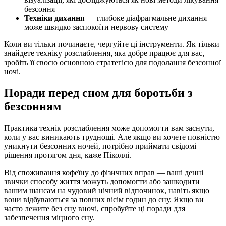
безсоння
Техніки дихання
— глибоке діафрагмальне дихання
може швидко заспокоїти нервову систему
Коли ви тільки починаєте, чергуйте ці інструменти. Як тільки
знайдете техніку розслаблення, яка добре працює для вас,
зробіть її своєю основною стратегією для подолання безсонної
ночі.
Поради перед сном для боротьби з
безсонням
Практика технік розслаблення може допомогти вам заснути,
коли у вас виникають труднощі. Але якщо ви хочете повністю
уникнути безсонних ночей, потрібно приймати свідомі
рішення протягом дня, каже Піколлі.
Від споживання кофеїну до фізичних вправ — ваші денні
звички способу життя можуть допомогти або зашкодити
вашим шансам на чудовий нічний відпочинок, навіть якщо
вони відбуваються за повних вісім годин до сну. Якщо ви
часто лежите без сну вночі, спробуйте ці поради для
забезпечення міцного сну.