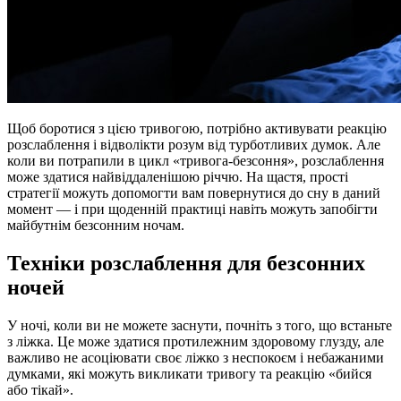
Щоб боротися з цією тривогою, потрібно активувати реакцію
розслаблення і відволікти розум від турботливих думок. Але
коли ви потрапили в цикл «тривога-безсоння», розслаблення
може здатися найвіддаленішою річчю. На щастя, прості
стратегії можуть допомогти вам повернутися до сну в даний
момент — і при щоденній практиці навіть можуть запобігти
майбутнім безсонним ночам.
Техніки розслаблення для безсонних
ночей
У ночі, коли ви не можете заснути, почніть з того, що встаньте
з ліжка. Це може здатися протилежним здоровому глузду, але
важливо не асоціювати своє ліжко з неспокоєм і небажаними
думками, які можуть викликати тривогу та реакцію «бийся
або тікай».