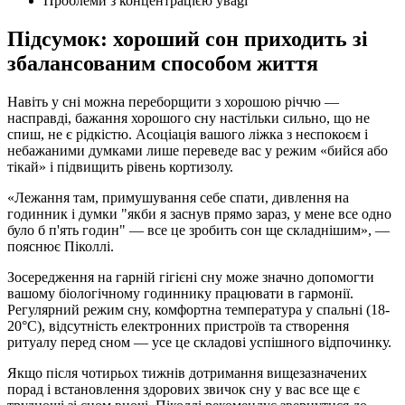
Проблеми з концентрацією увagi
Підсумок: хороший сон приходить зі
збалансованим способом життя
Навіть у сні можна переборщити з хорошою річчю —
насправді, бажання хорошого сну настільки сильно, що не
спиш, не є рідкістю. Асоціація вашого ліжка з неспокоєм і
небажаними думками лише переведе вас у режим «бийся або
тікай» і підвищить рівень кортизолу.
«Лежання там, примушування себе спати, дивлення на
годинник і думки "якби я заснув прямо зараз, у мене все одно
було б п'ять годин" — все це зробить сон ще складнішим», —
пояснює Піколлі.
Зосередження на гарній гігієні сну може значно допомогти
вашому біологічному годиннику працювати в гармонії.
Регулярний режим сну, комфортна температура у спальні (18-
20°C), відсутність електронних пристроїв та створення
ритуалу перед сном — усе це складові успішного відпочинку.
Якщо після чотирьох тижнів дотримання вищезазначених
порад і встановлення здорових звичок сну у вас все ще є