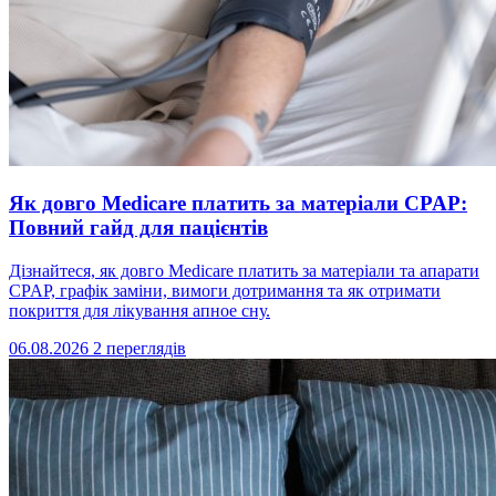
Як довго Medicare платить за матеріали CPAP:
Повний гайд для пацієнтів
Дізнайтеся, як довго Medicare платить за матеріали та апарати
CPAP, графік заміни, вимоги дотримання та як отримати
покриття для лікування апное сну.
06.08.2026
2 переглядів