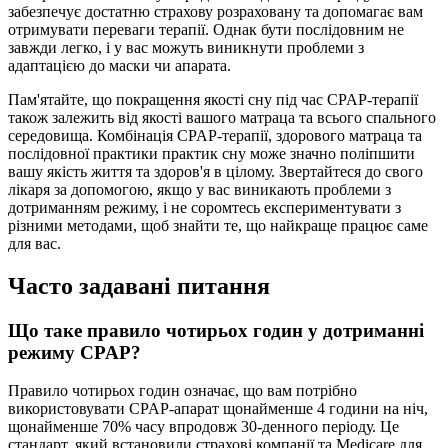
забезпечує достатню страхову розраховану та допомагає вам
отримувати переваги терапії. Однак бути послідовним не
завжди легко, і у вас можуть виникнути проблеми з
адаптацією до маски чи апарата.
Пам'ятайте, що покращення якості сну під час CPAP-терапії
також залежить від якості вашого матраца та всього спального
середовища. Комбінація CPAP-терапії, здорового матраца та
послідовної практики практик сну може значно поліпшити
вашу якість життя та здоров'я в цілому. Звертайтеся до свого
лікаря за допомогою, якщо у вас виникають проблеми з
дотриманням режиму, і не соромтесь експериментувати з
різними методами, щоб знайти те, що найкраще працює саме
для вас.
Часто задавані питання
Що таке правило чотирьох годин у дотриманні
режиму CPAP?
Правило чотирьох годин означає, що вам потрібно
використовувати CPAP-апарат щонайменше 4 години на ніч,
щонайменше 70% часу впродовж 30-денного періоду. Це
стандарт, який встановили страхові компанії та Medicare для