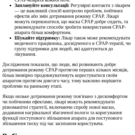
Заплануйте консультації:
Регулярні контакти з лікарем
— це важливий спосіб контролю проблем, побічних
ефектів або змін дотримання режиму CPAP. Лікарі
можуть переконатися, що маска CPAP добре сидить, та
рекомендувати способи зробити використання CPAP-
апарата більш комфортним.
Шукайте підтримку:
Лікар також може рекомендувати
медичного працівника, досвідченого в CPAP-терапії, чи
групу підтримки для людей, які адаптуються до
лікування.
Дослідження показали, що люди, які розвивають добре
дотримання режиму CPAP протягом перших кількох місяців,
більш імовірно продовжуватимуть користуватися своїм
апаратом протягом довгого часу, тому важливо вирішити
проблеми на ранньому етапі.
Якщо низьке дотримання режиму пов'язано з дискомфортом
чи побічними ефектами, лікарі можуть рекомендувати
різноманітні стратегії, включаючи спробу нової маски,
додавання нагрівальної збагаченої вологи та коригування
функції поступового збільшення апарата для поступового
збільшення тиску під час засипання користувача.