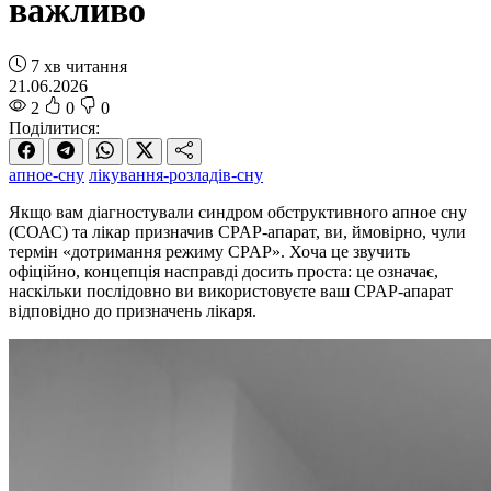
важливо
7 хв читання
21.06.2026
2
0
0
Поділитися:
апное-сну
лікування-розладів-сну
Якщо вам діагностували синдром обструктивного апное сну
(СОАС) та лікар призначив CPAP-апарат, ви, ймовірно, чули
термін «дотримання режиму CPAP». Хоча це звучить
офіційно, концепція насправді досить проста: це означає,
наскільки послідовно ви використовуєте ваш CPAP-апарат
відповідно до призначень лікаря.