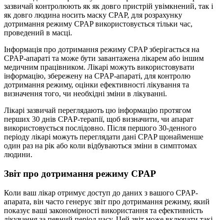
зазвичай контролюють як як довго пристрій увімкнений, так і
як довго людина носить маску CPAP, для розрахунку
дотримання режиму CPAP використовується тільки час,
проведений в масці.
Інформація про дотримання режиму CPAP зберігається на
CPAP-апараті та може бути завантажена лікарем або іншим
медичним працівником. Лікарі можуть використовувати
інформацію, збережену на CPAP-апараті, для контролю
дотримання режиму, оцінки ефективності лікування та
визначення того, чи необхідні зміни в лікуванні.
Лікарі зазвичай переглядають цю інформацію протягом
перших 30 днів CPAP-терапії, щоб визначити, чи апарат
використовується послідовно. Після першого 30-денного
періоду лікарі можуть переглядати дані CPAP щонайменше
один раз на рік або коли відбуваються зміни в симптомах
людини.
Звіт про дотримання режиму CPAP
Коли ваш лікар отримує доступ до даних з вашого CPAP-
апарата, він часто генерує звіт про дотримання режиму, який
показує ваші закономірності використання та ефективність
лікування за певний період часу. Цей звіт може включати такі