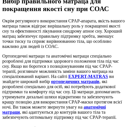
Вибір правильного матраца для
покращення якості сну при СОАС
Окрім регулярного використання CPAP-апарата, якість вашого
матраца також відіграє вирішальну роль у покращенні якості
сну та ефективності лікування синдрому апное сну. Хороший
матрац забезпечує правильну підтримку хребта, зменшує
точки тиску та сприяє вирівнюванню тіла, що особливо
важливо для людей із СОАС.
Ортопедичні матраци та анатомічні матраци спеціально
розроблені для підтримки здорового положення тіла під час
сну. Якщо ви боротеся з позиціонуванням під час CPAP-
терапії, розгляньте можливість заміни вашого матраца на
спеціалізований варіант. На сайті
EXPERT-MATRAS
ви
знайдете широкий вибір
ортопедичних матраців
, які
розроблені спеціально для осіб, які потребують додаткової
підтримки та комфорту під час сну. Ці матраци допомагають
утримувати дихальні шляхи відкритими та забезпечують
кращу позицію для використання CPAP-маски протягом всієї
ночі. Ви також можете звернути увагу на
анатомічні
матраци
, які адаптуються до контурів вашого тіла та
забезпечують оптимальну підтримку під час CPAP-терапії.