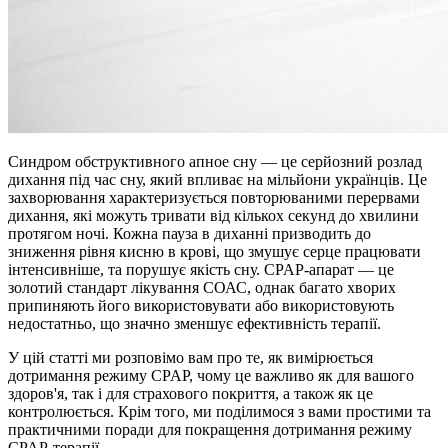
Синдром обструктивного апное сну — це серйозний розлад
дихання під час сну, який впливає на мільйони українців. Це
захворювання характеризується повторюваними перервами
дихання, які можуть тривати від кількох секунд до хвилини
протягом ночі. Кожна пауза в диханні призводить до
зниження рівня кисню в крові, що змушує серце працювати
інтенсивніше, та порушує якість сну. CPAP-апарат — це
золотий стандарт лікування СОАС, однак багато хворих
припиняють його використовувати або використовують
недостатньо, що значно зменшує ефективність терапії.
У цій статті ми розповімо вам про те, як вимірюється
дотримання режиму CPAP, чому це важливо як для вашого
здоров'я, так і для страхового покриття, а також як це
контролюється. Крім того, ми поділимося з вами простими та
практичними поради для покращення дотримання режиму
CPAP-терапії.