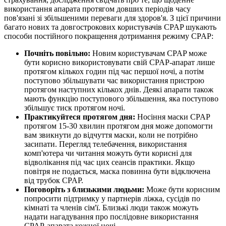
використання апарата протягом довших періодів часу
пов'язані зі збільшеними переваги для здоров'я. З цієї причини
багато нових та довгострокових користувачів CPAP шукають
способи постійного покращення дотримання режиму CPAP:
Почніть повільно:
Новим користувачам CPAP може
бути корисно використовувати свій CPAP-апарат лише
протягом кількох годин під час першої ночі, а потім
поступово збільшувати час використання пристрою
протягом наступних кількох днів. Деякі апарати також
мають функцію поступового збільшення, яка поступово
збільшує тиск протягом ночі.
Практикуйтеся протягом дня:
Носіння маски CPAP
протягом 15-30 хвилин протягом дня може допомогти
вам звикнути до відчуття маски, коли не потрібно
засипати. Перегляд телебачення, використання
комп'ютера чи читання можуть бути корисні для
відволікання під час цих сеансів практики. Якщо
повітря не подається, маска повинна бути відключена
від трубок CPAP.
Поговоріть з близькими людьми:
Може бути корисним
попросити підтримку у партнерів ліжка, сусідів по
кімнаті та членів сім'ї. Близькі люди також можуть
надати нагадування про послідовне використання
CPAP-апарата кожної ночі.