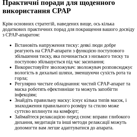
Практичні поради для щоденного
використання CPAP
Крім основних стратегій, наведених вище, ось кілька
додаткових практичних порад для покращення вашого досвіду
з CPAP-апаратом:
Встановіть напруження тиску: деякі люди добре
реагують на CPAP-апарати з функцією поступового
збільшення тиску, яка починається з низького тиску та
поступово збільшується під час засипання;
Використовуйте зволожувач: зволожувач розповсюджує
вологість в дихальні шляхи, зменшуючи сухість рота та
горла;
Регулярно чистьте обладнання: чистий CPAP-апарат та
маска роботять ефективніше та можуть запобігти
інфекціям;
Знайдіть правильну маску: існує кілька типів масок, і
знаходження правильного розміру та стилю може
суттєво вплинути на комфорт;
Займайтеся релаксацією перед сном: вправи глибокого
дихання, медитація та інші методи релаксації можуть
допомогти вам легше адаптуватися до апарата.