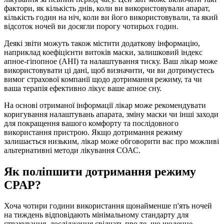
фактори, як кількість днів, коли ви використовували апарат,
кількість годин на ніч, коли ви його використовували, та який
відсоток ночей ви досягли порогу чотирьох годин.
Деякі звіти можуть також містити додаткову інформацію,
наприклад коефіцієнти витоків маски, залишковий індекс
апное-гіпопное (AHI) та налаштування тиску. Ваш лікар може
використовувати ці дані, щоб визначити, чи ви дотримуєтесь
вимог страхової компанії щодо дотримання режиму, та чи
ваша терапія ефективно лікує ваше апное сну.
На основі отриманої інформації лікар може рекомендувати
коригування налаштувань апарата, зміну маски чи інші заходи
для покращення вашого комфорту та послідовного
використання пристрою. Якщо дотримання режиму
залишається низьким, лікар може обговорити вас про можливі
альтернативні методи лікування СОАС.
Як поліпшити дотримання режиму
CPAP?
Хоча чотири години використання щонайменше п'ять ночей
на тиждень відповідають мінімальному стандарту для
страхування, дослідження свідчать про те, що щоденне