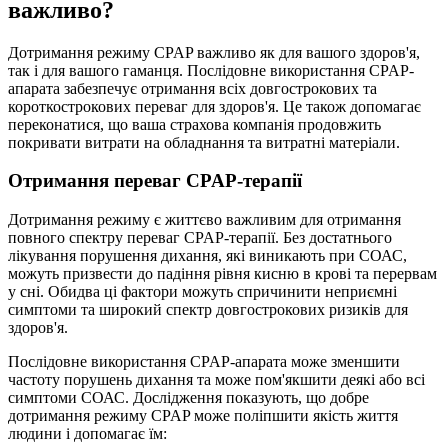
важливо?
Дотримання режиму CPAP важливо як для вашого здоров'я,
так і для вашого гаманця. Послідовне використання CPAP-
апарата забезпечує отримання всіх довгострокових та
короткострокових переваг для здоров'я. Це також допомагає
переконатися, що ваша страхова компанія продовжить
покривати витрати на обладнання та витратні матеріали.
Отримання переваг CPAP-терапії
Дотримання режиму є життєво важливим для отримання
повного спектру переваг CPAP-терапії. Без достатнього
лікування порушення дихання, які виникають при СОАС,
можуть призвести до падіння рівня кисню в крові та перервам
у сні. Обидва ці фактори можуть спричинити неприємні
симптоми та широкий спектр довгострокових ризиків для
здоров'я.
Послідовне використання CPAP-апарата може зменшити
частоту порушень дихання та може пом'якшити деякі або всі
симптоми СОАС. Дослідження показують, що добре
дотримання режиму CPAP може поліпшити якість життя
людини і допомагає їм: