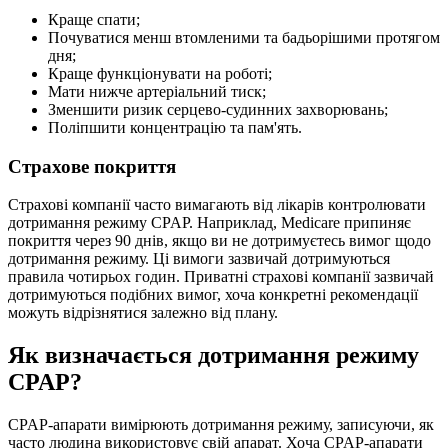
Краще спати;
Почуватися менш втомленими та бадьорішими протягом
дня;
Краще функціонувати на роботі;
Мати нижче артеріальний тиск;
Зменшити ризик серцево-судинних захворювань;
Поліпшити концентрацію та пам'ять.
Страхове покриття
Страхові компанії часто вимагають від лікарів контролювати
дотримання режиму CPAP. Наприклад, Medicare припиняє
покриття через 90 днів, якщо ви не дотримуєтесь вимог щодо
дотримання режиму. Ці вимоги зазвичай дотримуються
правила чотирьох годин. Приватні страхові компанії зазвичай
дотримуються подібних вимог, хоча конкретні рекомендації
можуть відрізнятися залежно від плану.
Як визначається дотримання режиму
CPAP?
CPAP-апарати вимірюють дотримання режиму, записуючи, як
часто людина використовує свій апарат. Хоча CPAP-апарати