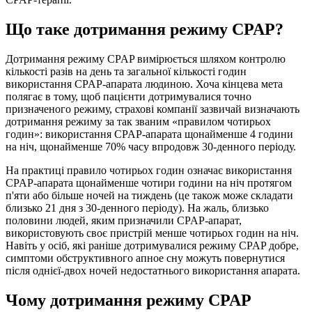
Що таке дотримання режиму CPAP?
Дотримання режиму CPAP вимірюється шляхом контролю
кількості разів на день та загальної кількості годин
використання CPAP-апарата людиною. Хоча кінцева мета
полягає в тому, щоб пацієнти дотримувалися точно
призначеного режиму, страхові компанії зазвичай визначають
дотримання режиму за так званим «правилом чотирьох
годин»: використання CPAP-апарата щонайменше 4 години
на ніч, щонайменше 70% часу впродовж 30-денного періоду.
На практиці правило чотирьох годин означає використання
CPAP-апарата щонайменше чотири години на ніч протягом
п'яти або більше ночей на тиждень (це також може складати
близько 21 дня з 30-денного періоду). На жаль, близько
половини людей, яким призначили CPAP-апарат,
використовують своє пристрій менше чотирьох годин на ніч.
Навіть у осіб, які раніше дотримувалися режиму CPAP добре,
симптоми обструктивного апное сну можуть повернутися
після однієї-двох ночей недостатнього використання апарата.
Чому дотримання режиму CPAP