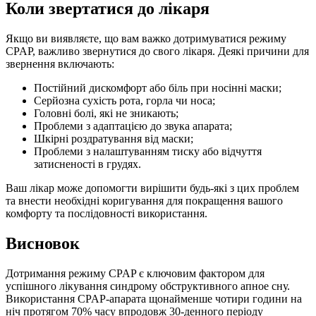
Коли звертатися до лікаря
Якщо ви виявляєте, що вам важко дотримуватися режиму
CPAP, важливо звернутися до свого лікаря. Деякі причини для
звернення включають:
Постійний дискомфорт або біль при носінні маски;
Серйозна сухість рота, горла чи носа;
Головні болі, які не зникають;
Проблеми з адаптацією до звука апарата;
Шкірні роздратування від маски;
Проблеми з налаштуванням тиску або відчуття
затисненості в грудях.
Ваш лікар може допомогти вирішити будь-які з цих проблем
та внести необхідні коригування для покращення вашого
комфорту та послідовності використання.
Висновок
Дотримання режиму CPAP є ключовим фактором для
успішного лікування синдрому обструктивного апное сну.
Використання CPAP-апарата щонайменше чотири години на
ніч протягом 70% часу впродовж 30-денного періоду