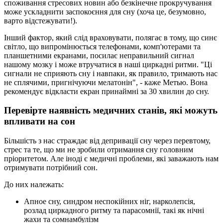
споживання стресових новин або безкінечне прокручування
може ускладнити заспокоєння для сну (хоча це, безумовно,
варто відстежувати!).
Інший фактор, який слід враховувати, полягає в тому, що синє
світло, що випромінюється телефонами, комп'ютерами та
планшетними екранами, посилає неправильний сигнал
нашому мозку і може втручатися в наші циркадні ритми. "Ці
сигнали не сприяють сну і навпаки, як правило, тримають нас
не сплячими, пригнічуючи мелатонін", - каже Метью. Вона
рекомендує відкласти екран принаймні за 30 хвилин до сну.
Перевірте наявність медичних станів, які можуть
впливати на сон
Більшість з нас страждає від депривації сну через перевтому,
стрес та те, що ми не зробили отримання сну головним
пріоритетом. Але іноді є медичні проблеми, які заважають нам
отримувати потрібний сон.
До них належать:
Апное сну, синдром неспокійних ніг, нарколепсія,
розлад циркадного ритму та парасомнії, такі як нічні
жахи та сомнамбулізм