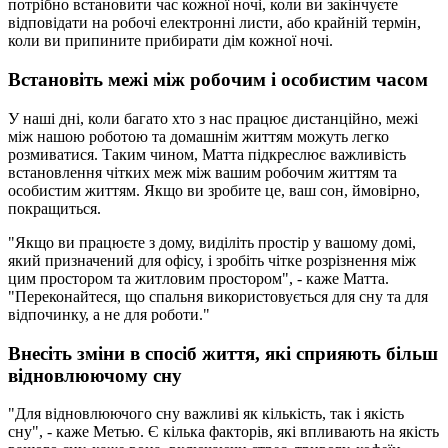
потрібно встановити час кожної ночі, коли ви закінчуєте
відповідати на робочі електронні листи, або крайній термін,
коли ви припините прибирати дім кожної ночі.
Встановіть межі між робочим і особистим часом
У наші дні, коли багато хто з нас працює дистанційно, межі
між нашою роботою та домашнім життям можуть легко
розмиватися. Таким чином, Матта підкреслює важливість
встановлення чітких меж між вашим робочим життям та
особистим життям. Якщо ви зробите це, ваш сон, ймовірно,
покращиться.
"Якщо ви працюєте з дому, виділіть простір у вашому домі,
який призначений для офісу, і зробіть чітке розрізнення між
цим простором та житловим простором", - каже Матта.
"Переконайтеся, що спальня використовується для сну та для
відпочинку, а не для роботи."
Внесіть зміни в спосіб життя, які сприяють більш
відновлюючому сну
"Для відновлюючого сну важливі як кількість, так і якість
сну", - каже Метью. Є кілька факторів, які впливають на якість