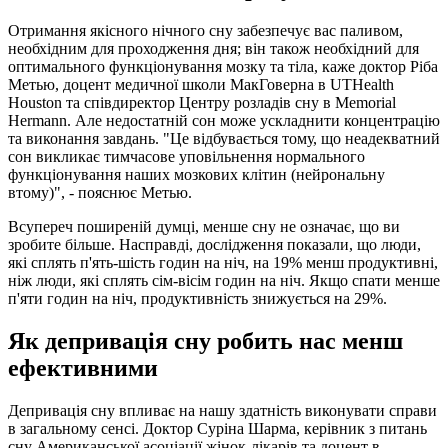
Отримання якісного нічного сну забезпечує вас паливом,
необхідним для проходження дня; він також необхідний для
оптимального функціонування мозку та тіла, каже доктор Ріба
Метью, доцент медичної школи МакГоверна в UTHealth
Houston та співдиректор Центру розладів сну в Memorial
Hermann. Але недостатній сон може ускладнити концентрацію
та виконання завдань. "Це відбувається тому, що неадекватний
сон викликає тимчасове уповільнення нормального
функціонування наших мозкових клітин (нейрональну
втому)", - пояснює Метью.
Всупереч поширеній думці, менше сну не означає, що ви
зробите більше. Насправді, дослідження показали, що люди,
які сплять п'ять-шість годин на ніч, на 19% менш продуктивні,
ніж люди, які сплять сім-вісім годин на ніч. Якщо спати менше
п'яти годин на ніч, продуктивність знижується на 29%.
Як депривація сну робить нас менш
ефективними
Депривація сну впливає на нашу здатність виконувати справи
в загальному сенсі. Доктор Суріна Шарма, керівник з питань
сну Американської асоціації жінок-лікарів та доцент в