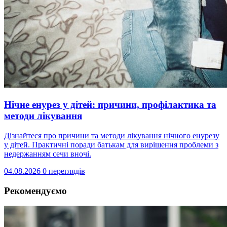
Нічне енурез у дітей: причини, профілактика та
методи лікування
Дізнайтеся про причини та методи лікування нічного енурезу
у дітей. Практичні поради батькам для вирішення проблеми з
недержанням сечи вночі.
04.08.2026
0 переглядів
Рекомендуємо