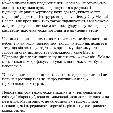
може знизити нашу продуктивність. Коли ми не отримуємо
достатньо сну, наш пульс підвищується в результаті
підвищених рівнів кортизолу, каже доктор Джйоті Матта,
медичний директор Центру розладів сну в Jersey City Medical
Center. Наш кров'яний тиск також підвищується, і ми можемо
жадати продуктів з високим вмістом цукру та вуглеводів, що в
кінцевому підсумку може погіршити нашу денну втому.
Частина причини, чому недостатній сон може бути настільки
небезпечним, коли йдеться про такі дії, як водіння, полягає в
тому, що він зменшує здатність організму підтримувати
здоровий стан пильності та обережності, каже Матта.
"Депривація сну зменшує нашу пильність", - каже він. "Ми не
маємо такої ж мікрофокусу чи уваги, що також може бути
небезпечно."
"Сон є важливою частиною загального здоров'я людини і не
повинен розглядатися як 'непродуктивний час'", -
підкреслюють експерти.
Недостатній сон також може викликати у тіла неприємні
епізоди "мікросну", коли ви мимоволі засинаєте, не маючи на
це наміру. Матта описує це як моменти у вашому циклі
неспання, які переривають короткі періоди сну, що тривають
кілька секунд.