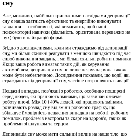
сну
Але, можливо, найбільш тривожними наслідками депривації
сну є наша здатність ефективно та енергійно виконувати
завдання — особливо ті, які вимагають, щоб наші
психомоторні навички (діяльність, орієнтована переважно на
рух) були в найкращій формі.
Згідно з дослідженнями, коли ми страждаємо від депривації
сну, ми більш схильні реагувати з меншою швидкістю під час
спроб виконання завдань, і ми більш схильні робити помилки.
Якщо ваша робота вимагає таких дій, як керування
автомобілем, депривація сну не лише незручна; вона також
може бути небезпечною. Дослідження показали, що водії, які
страждають від депривації сну, частіше потрапляють в аварії.
Нещасні випадки, пов'язані з роботою, особливо поширені
серед людей, які працюють змінами, що зазвичай означає
роботу вночі. Між 10 і 40% людей, які працюють змінами,
розвивають розлад сну від зміни робочого графіку, що
збільшує ймовірність нещасних випадків на роботі, робочих
помилок, проблем з настроєм та скарг на здоров'я, таких як
проблеми зі шлунком та серцем.
Депривація сну може мати сильний вплив на наше тіло, що