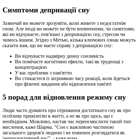
Симптоми депривації сну
Зазвичай ви можете зрозуміти, коли живете з недостатнім
сном. Але іноді ви можете не бути впевненими, чи симптоми,
які ви відчуваєте, пов'язані з депривацією сну, стресом чи
чимось іншим. Згідно з Метью, кілька ключових ознак можуть
сказати вам, що ви маєте справу з депривацією сну:
Ви відчуваєте надмірну денну сонливість
Ви помічаєте когнітивні ефекти, такі як труднощі з
концентрацією
У вас проблеми з пам'яттю
Ви стикаєтеся із затримкою часу реакції, коли йдеться
про фізичні завдання або відновлення пам'яті
5 порад для відновлення режиму сну
Люди часто думають про отримання достатнього сну як про
особливу привілегію в житті, а не як про щось, що є
необхідним. Можливо, настав час переосмислити такий тип
мислення, каже Шарма. "Сон є важливою частиною
загального здоров'я людини і не повинен розглядатися як
'непродуктивний час'", - каже вона.