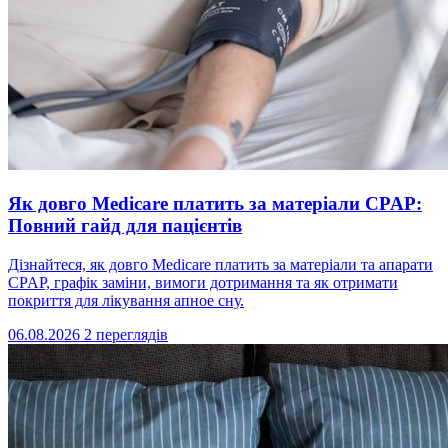
Як довго Medicare платить за матеріали CPAP:
Повний гайд для пацієнтів
Дізнайтеся, як довго Medicare платить за матеріали та апарати
CPAP, графік заміни, вимоги дотримання та як отримати
покриття для лікування апное сну.
06.08.2026
2 переглядів