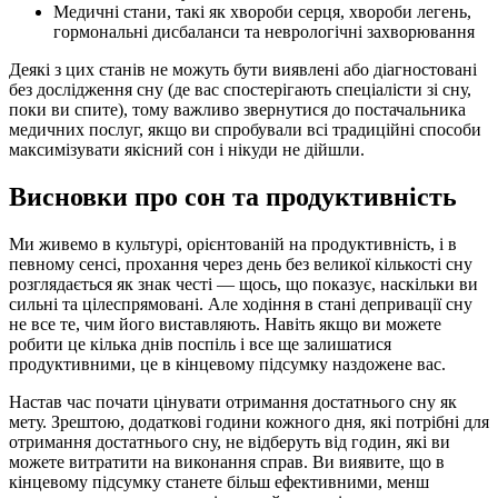
Медичні стани, такі як хвороби серця, хвороби легень,
гормональні дисбаланси та неврологічні захворювання
Деякі з цих станів не можуть бути виявлені або діагностовані
без дослідження сну (де вас спостерігають спеціалісти зі сну,
поки ви спите), тому важливо звернутися до постачальника
медичних послуг, якщо ви спробували всі традиційні способи
максимізувати якісний сон і нікуди не дійшли.
Висновки про сон та продуктивність
Ми живемо в культурі, орієнтованій на продуктивність, і в
певному сенсі, прохання через день без великої кількості сну
розглядається як знак честі — щось, що показує, наскільки ви
сильні та цілеспрямовані. Але ходіння в стані депривації сну
не все те, чим його виставляють. Навіть якщо ви можете
робити це кілька днів поспіль і все ще залишатися
продуктивними, це в кінцевому підсумку наздожене вас.
Настав час почати цінувати отримання достатнього сну як
мету. Зрештою, додаткові години кожного дня, які потрібні для
отримання достатнього сну, не відберуть від годин, які ви
можете витратити на виконання справ. Ви виявите, що в
кінцевому підсумку станете більш ефективними, менш