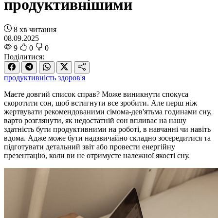
продуктивнішими
8 хв читання
08.09.2025
9
0
0
Поділитися:
продуктивність
здоров'я
Маєте довгий список справ? Може виникнути спокуса
скоротити сон, щоб встигнути все зробити. Але перш ніж
жертвувати рекомендованими сімома-дев'ятьма годинами сну,
варто розглянути, як недостатній сон впливає на нашу
здатність бути продуктивними на роботі, в навчанні чи навіть
вдома. Адже може бути надзвичайно складно зосередитися та
підготувати детальний звіт або провести енергійну
презентацію, коли ви не отримуєте належної якості сну.