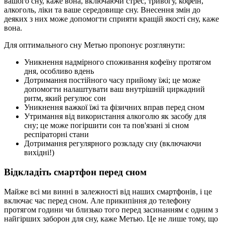
вашого сну, каже вона, включаючи стрес, тривогу, кофеїн,
алкоголь, ліки та ваше середовище сну. Внесення змін до
деяких з них може допомогти сприяти кращій якості сну, каже
вона.
Для оптимального сну Метью пропонує розглянути:
Уникнення надмірного споживання кофеїну протягом
дня, особливо вдень
Дотримання постійного часу прийому їжі; це може
допомогти налаштувати ваш внутрішній циркадний
ритм, який регулює сон
Уникнення важкої їжі та фізичних вправ перед сном
Утримання від використання алкоголю як засобу для
сну; це може погіршити сон та пов'язані зі сном
респіраторні стани
Дотримання регулярного розкладу сну (включаючи
вихідні!)
Відкладіть смартфон перед сном
Майже всі ми винні в залежності від наших смартфонів, і це
включає час перед сном. Але прикипіння до телефону
протягом години чи близько того перед засинанням є одним з
найгірших заборон для сну, каже Метью. Це не лише тому, що