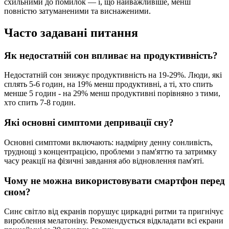
схильними до помилок — і, що найважливіше, менш
повністю затуманеними та виснаженими.
Часто задавані питання
Як недостатній сон впливає на продуктивність?
Недостатній сон знижує продуктивність на 19-29%. Люди, які
сплять 5-6 годин, на 19% менш продуктивні, а ті, хто спить
менше 5 годин - на 29% менш продуктивні порівняно з тими,
хто спить 7-8 годин.
Які основні симптоми депривації сну?
Основні симптоми включають: надмірну денну сонливість,
труднощі з концентрацією, проблеми з пам'яттю та затримку
часу реакції на фізичні завдання або відновлення пам'яті.
Чому не можна використовувати смартфон перед
сном?
Синє світло від екранів порушує циркадні ритми та пригнічує
вироблення мелатоніну. Рекомендується відкладати всі екрани