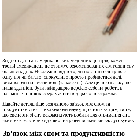
Згідно з даними американських медичних центрів, кожен
третій американець не отримує рекомендованих сім годин сну
більшість днів. Незалежно від того, чи поганий сон триває
одну ніч чи багато, спокусливо просто пробиватися далі,
виживаючи на чистій волі (та кофеїні). Але це не означає, що
наша здатність бути найкращою версією себе на роботі, в
навчанні чи інших сферах життя від цього не страждає.
Давайте детальніше розглянемо зв'язок між сном та
продуктивністю — включаючи науку, що стоїть за цим, та те,
що експерти зі сну рекомендують робити для отримання сну,
який нам усім відчайдушно потрібен та який ми заслуговуємо.
Зв'язок між сном та продуктивністю