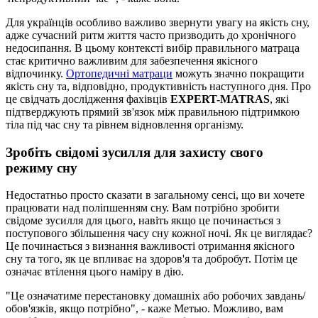
Для українців особливо важливо звернути увагу на якість сну,
адже сучасний ритм життя часто призводить до хронічного
недосипання. В цьому контексті вибір правильного матраца
стає критично важливим для забезпечення якісного
відпочинку.
Ортопедичні матраци
можуть значно покращити
якість сну та, відповідно, продуктивність наступного дня. Про
це свідчать дослідження фахівців
EXPERT-MATRAS
, які
підтверджують прямий зв'язок між правильною підтримкою
тіла під час сну та рівнем відновлення організму.
Зробіть свідомі зусилля для захисту свого
режиму сну
Недостатньо просто сказати в загальному сенсі, що ви хочете
працювати над поліпшенням сну. Вам потрібно зробити
свідоме зусилля для цього, навіть якщо це починається з
поступового збільшення часу сну кожної ночі. Як це виглядає?
Це починається з визнання важливості отримання якісного
сну та того, як це впливає на здоров'я та добробут. Потім це
означає втілення цього наміру в дію.
"Це означатиме перестановку домашніх або робочих завдань/
обов'язків, якщо потрібно", - каже Метью. Можливо, вам