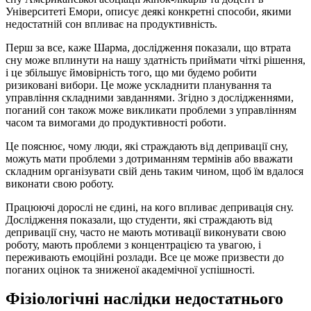
Університеті Емори, описує деякі конкретні способи, якими
недостатній сон впливає на продуктивність.
Перш за все, каже Шарма, дослідження показали, що втрата
сну може вплинути на нашу здатність приймати чіткі рішення,
і це збільшує ймовірність того, що ми будемо робити
ризиковані вибори. Це може ускладнити планування та
управління складними завданнями. Згідно з дослідженнями,
поганий сон також може викликати проблеми з управлінням
часом та вимогами до продуктивності роботи.
Це пояснює, чому люди, які страждають від депривації сну,
можуть мати проблеми з дотриманням термінів або вважати
складним організувати свій день таким чином, щоб їм вдалося
виконати свою роботу.
Працюючі дорослі не єдині, на кого впливає депривація сну.
Дослідження показали, що студенти, які страждають від
депривації сну, часто не мають мотивації виконувати свою
роботу, мають проблеми з концентрацією та увагою, і
переживають емоційні розлади. Все це може призвести до
поганих оцінок та зниженої академічної успішності.
Фізіологічні наслідки недостатнього